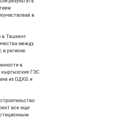
сли результата.
стием
 поучаствовав в
а в Ташкент
ничества между
 в регионе.
занности в
у кыргызских ГЭС.
ана из ОДКБ и
 строительство
оект все еще
вестиционным