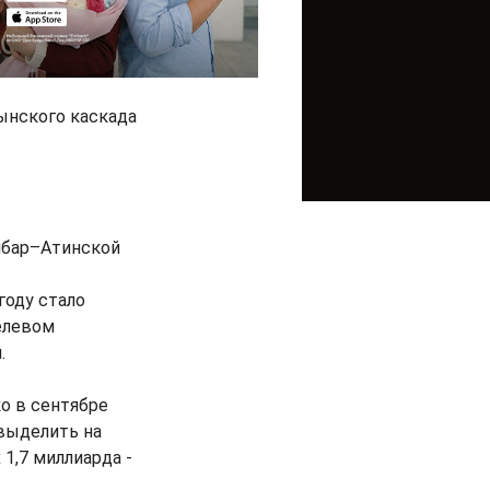
ынского каскада
мбар–Атинской
году стало
елевом
.
о в сентябре
 выделить на
1,7 миллиарда -