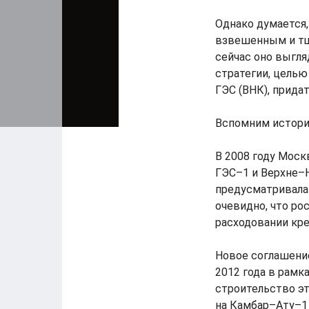
Однако думается,
взвешенным и тщ
сейчас оно выгля
стратегии, цель
ГЭС (ВНК), прида
Вспомним истори
В 2008 году Мос
ГЭС–1 и Верхне–Н
предусматривала 
очевидно, что ро
расходовании кр
Новое соглашени
2012 года в рамк
строительство эт
на Камбар–Ату–1 