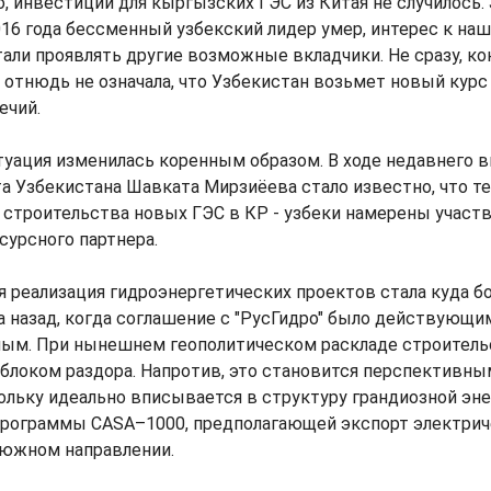
о, инвестиций для кыргызских ГЭС из Китая не случилось. 
016 года бессменный узбекский лидер умер, интерес к на
али проявлять другие возможные вкладчики. Не сразу, ко
отнюдь не означала, что Узбекистан возьмет новый курс
ечий.
туация изменилась коренным образом. В ходе недавнего 
а Узбекистана Шавката Мирзиёeва стало известно, что т
 строительства новых ГЭС в КР - узбеки намерены участ
сурсного партнера.
ня реализация гидроэнергетических проектов стала куда бо
а назад, когда соглашение с "РусГидро" было действующи
ым. При нынешнем геополитическом раскладе строител
яблоком раздора. Напротив, это становится перспективн
ольку идеально вписывается в структуру грандиозной эн
рограммы CASA–1000, предполагающей экспорт электрич
 южном направлении.