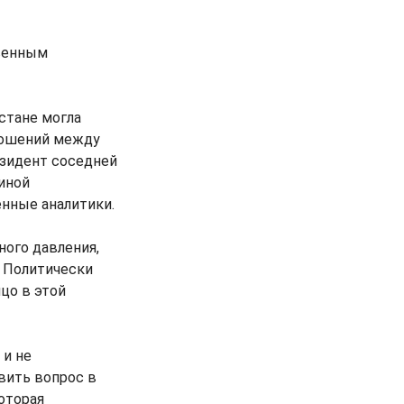
венным
стане могла
ношений между
езидент соседней
иной
енные аналитики.
ного давления,
. Политически
цо в этой
 и не
вить вопрос в
оторая