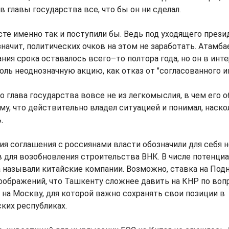
в главы государства все, что бы он ни сделал.
сте именно так и поступили бы. Ведь под уходящего през
значит, политических очков на этом не заработать. Атамба
ния срока оставалось всего–то полтора года, но он в инте
оль неоднозначную акцию, как отказ от "согласованного и
о глава государства вовсе не из легкомыслия, в чем его 
му, что действительно владел ситуацией и понимал, наск
.
я соглашения с россиянами власти обозначили для себя н
 для возобновления строительства ВНК. В числе потенци
 называли китайские компании. Возможно, ставка на По
соображений, что Ташкенту сложнее давить на КНР по во
 на Москву, для которой важно сохранять свои позиции в
ких республиках.