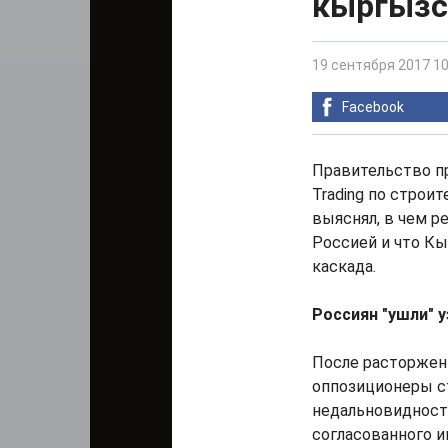
кыргызс
19 сентября 2017 10
Facebook
Правительство пр
Trading по строи
выяснял, в чем р
Россией и что К
каскада.
Россиян "ушли" 
После расторжен
оппозиционеры с
недальновидность
согласованного и