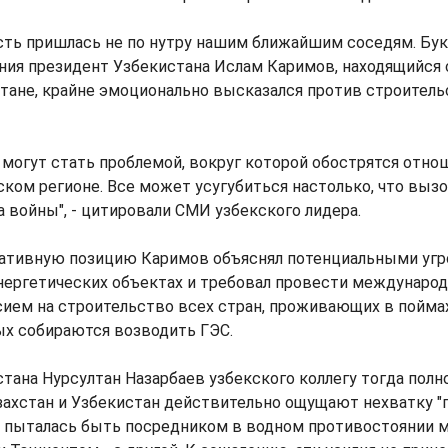
сть пришлась не по нутру нашим ближайшим соседям. Бук
ения президент Узбекистана Ислам Каримов, находящийся
тане, крайне эмоционально высказался против строител
могут стать проблемой, вокруг которой обострятся отно
ком регионе. Все может усугубиться настолько, что вызо
а войны", - цитировали СМИ узбекского лидера.
ативную позицию Каримов объяснял потенциальными угр
нергетических объектах и требовал провести международ
сием на строительство всех стран, проживающих в поймах
ых собираются возводить ГЭС.
тана Нурсултан Назарбаев узбекского коллегу тогда пол
азахстан и Узбекистан действительно ощущают нехватку "
я пыталась быть посредником в водном противостоянии