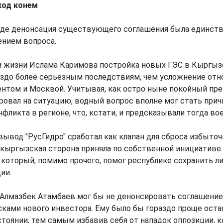
ход конем
аде денонсация существующего соглашения была единст
нием вопроса.
ри жизни Ислама Каримова постройка новых ГЭС в Кыргыз
раздо более серьезным последствиям, чем усложнение от
нтом и Москвой. Учитывая, как остро ныне покойный пр
ровал на ситуацию, водный вопрос вполне мог стать прич
фликта в регионе, что, кстати, и предсказывали тогда во
ывод "РусГидро" сработал как клапан для сброса избыточ
кыргызская сторона приняла по собственной инициативе
 который, помимо прочего, помог республике сохранить ли
ии.
 Алмазбек Атамбаев мог бы не денонсировать соглашение
ками нового инвестора. Ему было бы гораздо проще оста
оянии, тем самым избавив себя от нападок оппозиции, к