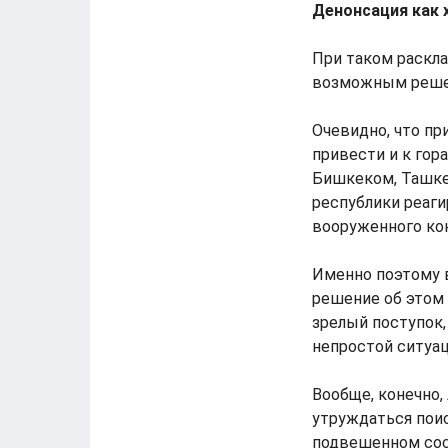
Денонсация как 
При таком раскл
возможным реше
Очевидно, что п
привести и к го
Бишкеком, Ташке
республики реаги
вооруженного кон
Именно поэтому в
решение об этом 
зрелый поступок,
непростой ситуац
Вообще, конечно,
утруждаться поис
подвешенном сост