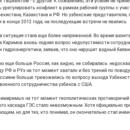
и Ташкентом - с другой. К сожалению, эти усилия не прине
 урегулировать конфликт в рамках рабочей группы с уча
екистана, Казахстана и РФ. Но узбекские представители,
 в конце 2012 года, на последующие встречи не явились.
да ситуация стала еще более напряженной. Во время визит
а Каримов вновь поднял вопрос недопустимости сотруд
и гидроэнергетики, заявив, что оно нарушит водный баланс
ю еще больше Россия, как видно, не собиралась: недоска
 РФ и РУз на тот момент хватало и без трений по повод
оссияне больше тревожились по вопросу выхода Узбекист
военного сотрудничества узбеков с США.
примиримых на тот момент геополитических противоречий
го каскада ГЭС стало невозможным. Хотя официально пр
ющим, но для тех, кто понимал, он окончательно стал ин