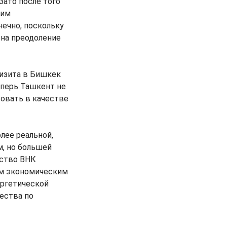
Зато после того
шим
нечно, поскольку
 на преодоление
визита в Бишкек
еперь Ташкент не
вовать в качестве
лее реальной,
м, но большей
ьство ВНК
ым экономическим
ергетической
ества по