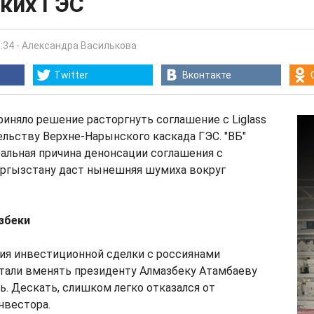
ких ГЭС
:34
-
Александра Василькова
Twitter
Вконтакте
иняло решение расторгнуть соглашение с Liglass
тельству Верхне-Нарынского каскада ГЭС. "ВБ"
еальная причина денонсации соглашения с
ыргызстану даст нынешняя шумиха вокруг
узбеки
ия инвестиционной сделки с россиянами
тали вменять президенту Алмазбеку Атамбаеву
. Дескать, слишком легко отказался от
нвестора.