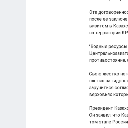
Эта договоренно
после ее заключ
визитом в Казахс
на территории КР.
"Водные ресурсы 
Центральноазиатс
противостояние, 
Свою жестко нег
плотин на гидроэ
заручиться согла
верховьях котор
Президент Казахс
Он заявил, что К
том этапе Росси