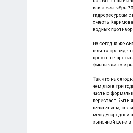
Как бы то ни был
как в сентябре 2
гидроресурсам ст
смерть Каримова 
водных противор
На сегодня же си
нового президент
просто не против
финансового и ре
Так что на сегод
чем даже три год
частью формальн
перестает быть 
начинанием, поск
международной п
рыночной цене в