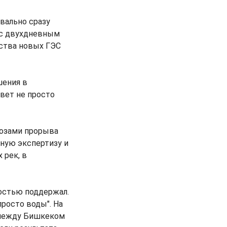
вально сразу
 с двухдневным
ьства новых ГЭС
шения в
вет не просто
озами прорыва
ную экспертизу и
 рек, в
ностью поддержал.
просто воды". На
 между Бишкеком