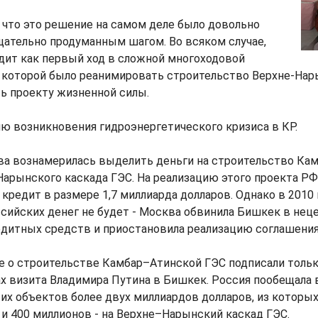
 что это решение на самом деле было довольно
ательно продуманным шагом. Во всяком случае,
дит как первый ход в сложной многоходовой
ю которой было реанимировать строительство Верхне-Нар
ть проекту жизненной силы.
ю возникновения гидроэнергетического кризиса в КР.
ква вознамерилась выделить деньги на строительство Ка
арынского каскада ГЭС. На реализацию этого проекта РФ
кредит в размере 1,7 миллиарда долларов. Однако в 2010 
ссийских денег не будет - Москва обвинила Бишкек в нец
едитных средств и приостановила реализацию соглашения
е о строительстве Камбар–Атинской ГЭС подписали тольк
ах визита Владимира Путина в Бишкек. Россия пообещала
их объектов более двух миллиардов долларов, из которых 
и 400 миллионов - на Верхне–Нарынский каскад ГЭС.