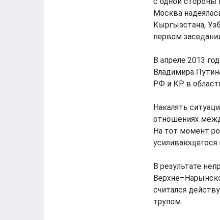
с одной стороны 
Москва надеялась
Кыргызстана, Узб
первом заседании
В апреле 2013 го
Владимира Путин
РФ и КР в област
Накалять ситуаци
отношениях между
На тот момент р
усиливающегося 
В результате не
Верхне–Нарынско
считался действу
трупом.