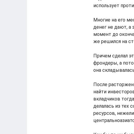
использует проти
Многие на его ме
денег не дают, а 
момент до оконча
же решился на ст
Причем сделал эт
фрондеры, а пото
она складывалась
После расторжени
найти инвесторов
вкладчиков тогда
делалась из тех 
ресурсов, нежели
центральноазиатс