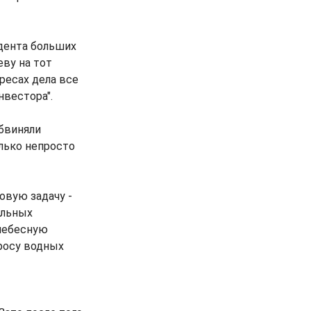
идента больших
еву на тот
ресах дела все
нвестора".
обвиняли
олько непросто
овую задачу -
альных
днебесную
просу водных