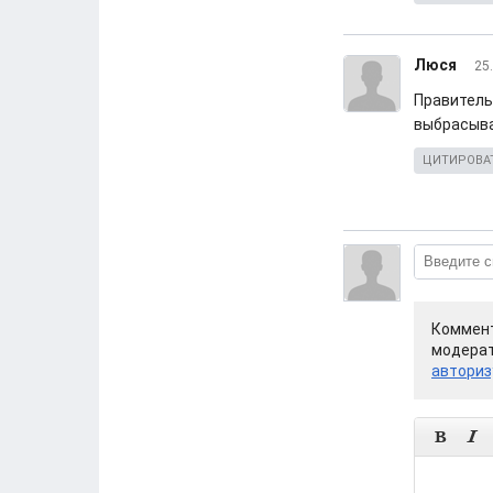
Люся
25
Правитель
выбрасыва
ЦИТИРОВА
Коммент
модерат
авториз

