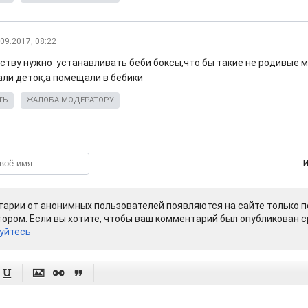
.09.2017, 08:22
ству нужно устанавливать беби боксы,что бы такие не родивые 
ли деток,а помещали в бебики
ТЬ
ЖАЛОБА МОДЕРАТОРУ
арии от анонимных пользователей появляются на сайте только п
ором. Если вы хотите, чтобы ваш комментарий был опубликован ср
уйтесь



