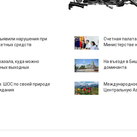
ыявили нарушения при
Счетная палата
етных средств
Министерстве н
казала, куда можно
На въезде в Би
нных выходных
доминанта
: ШОС по своей природе
Международное
зидания
Центральную А