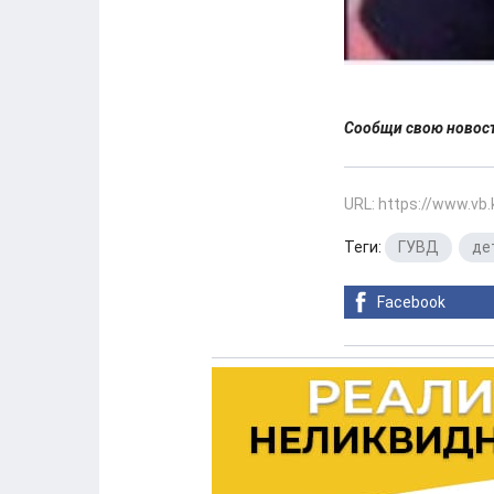
Сообщи свою ново
URL: https://www.vb
Теги:
ГУВД
,
де
Facebook