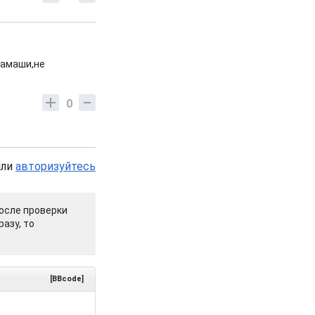
мамаши,не
0
или
авторизуйтесь
осле проверки
азу, то
[BBcode]