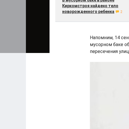
В мусорном баке в районе
Киркомстроя найдено тело
новорожденного ребенка
2
Напомним, 14 сент
мусорном баке о
пересечения улиц