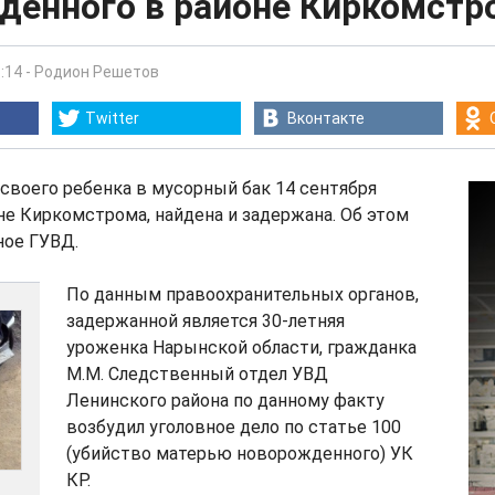
денного в районе Киркомстр
:14
-
Родион Решетов
Twitter
Вконтакте
своего ребенка в мусорный бак 14 сентября
оне Киркомстрома, найдена и задержана. Об этом
ное ГУВД.
По данным правоохранительных органов,
задержанной является 30-летняя
уроженка Нарынской области, гражданка
М.М. Следственный отдел УВД
Ленинского района по данному факту
возбудил уголовное дело по статье 100
(убийство матерью новорожденного) УК
КР.