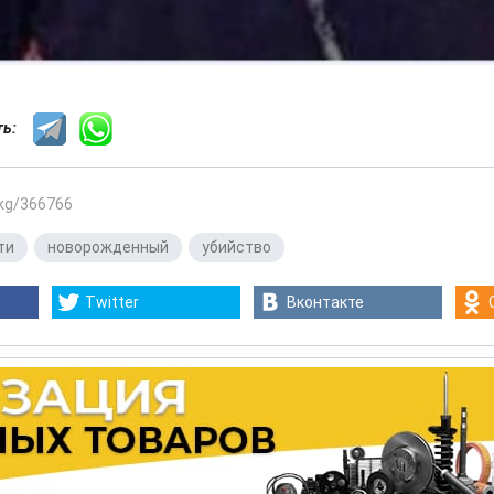
сть:
.kg/366766
ти
,
новорожденный
,
убийство
Twitter
Вконтакте