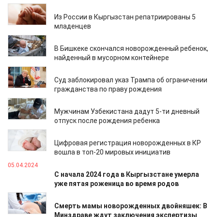
15.09.2025
Из России в Кыргызстан репатриированы 5
младенцев
03.02.2025
В Бишкеке скончался новорожденный ребенок,
найденный в мусорном контейнере
25.01.2025
Суд заблокировал указ Трампа об ограничении
гражданства по праву рождения
19.12.2024
Мужчинам Узбекистана дадут 5-ти дневный
отпуск после рождения ребенка
16.09.2024
Цифровая регистрация новорожденных в КР
вошла в топ-20 мировых инициатив
05.04.2024
С начала 2024 года в Кыргызстане умерла
уже пятая роженица во время родов
16.01.2024
Смерть мамы новорожденных двойняшек: В
Минздраве ждут заключения экспертизы