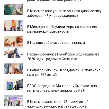
17.04.2026
В Кыргызстане усилили раннюю диагностику
заболеваний у новорождённых
05.03.2026
В Минздраве обсудили меры по снижению
материнской смертности
12.01.2026
В Польше ребенок родился пьяным
05.01.2026
Первый ребёнок в Нью-Йорке, родившийся в
2026 году, - родом из Сенегала
01.01.2026
В новогоднюю ночь в роддомах КР появились
на свет 367 детей
01.12.2025
ПРООН передала Минздраву Кыргызстана
пять неонатальных аппаратов ИВЛ
18.11.2025
В Кыргызстане почти 12 тысяч детей
ежегодно рождаются раньше срока