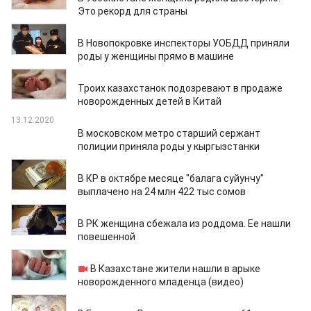
Это рекорд для страны
18.01.2021
В Новопокровке инспекторы УОБДД приняли
роды у женщины прямо в машине
18.12.2020
Троих казахстанок подозревают в продаже
новорожденных детей в Китай
13.12.2020
В московском метро старший сержант
полиции приняла роды у кыргызстанки
13.10.2020
В КР в октябре месяце "балага суйунчу"
выплачено на 24 млн 422 тыс сомов
01.09.2020
В РК женщина сбежала из роддома. Ее нашли
повешенной
26.08.2020
В Казахстане жители нашли в арыке
новорожденного младенца (видео)
18.05.2020