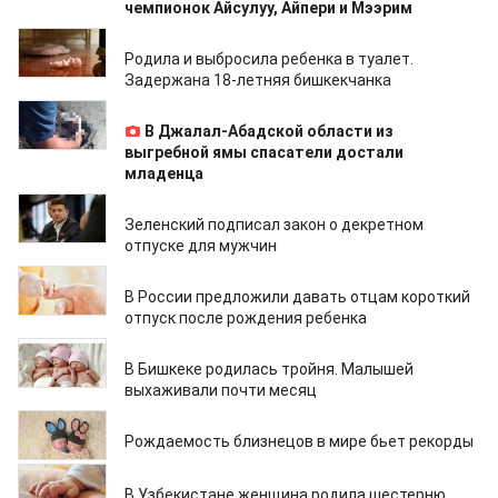
чемпионок Айсулуу, Айпери и Мээрим
11.08.2021
Родила и выбросила ребенка в туалет.
Задержана 18-летняя бишкекчанка
11.08.2021
В Джалал-Абадской области из
выгребной ямы спасатели достали
младенца
07.05.2021
Зеленский подписал закон о декретном
отпуске для мужчин
14.04.2021
В России предложили давать отцам короткий
отпуск после рождения ребенка
07.04.2021
В Бишкеке родилась тройня. Малышей
выхаживали почти месяц
16.03.2021
Рождаемость близнецов в мире бьет рекорды
16.02.2021
В Узбекистане женщина родила шестерню.