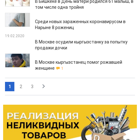
В Бишкеке в День матери родился 61 малыш, в
том числе одна тройня
14.05.2020
Среди новых зараженных коронавирусом в
Нарыне 8 рожениц
19.02.2020
В Москве осудили кыргызстанку за попытку
продажи дочки
16.02.2020
В Москве кыргызстанец помог рожавшей
женщине
1
1
2
3