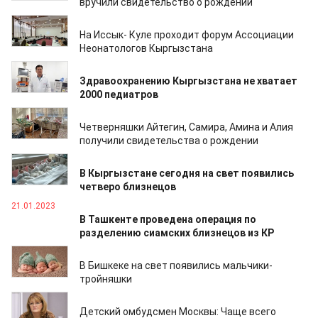
вручили свидетельство о рождении
27.05.2023
На Иссык- Куле проходит форум Ассоциации
Неонатологов Кыргызстана
24.04.2023
Здравоохранению Кыргызстана не хватает
2000 педиатров
16.02.2023
Четверняшки Айтегин, Самира, Амина и Алия
получили свидетельства о рождении
10.02.2023
В Кыргызстане сегодня на свет появились
четверо близнецов
21.01.2023
В Ташкенте проведена операция по
разделению сиамских близнецов из КР
24.12.2022
В Бишкеке на свет появились мальчики-
тройняшки
21.12.2022
Детский омбудсмен Москвы: Чаще всего