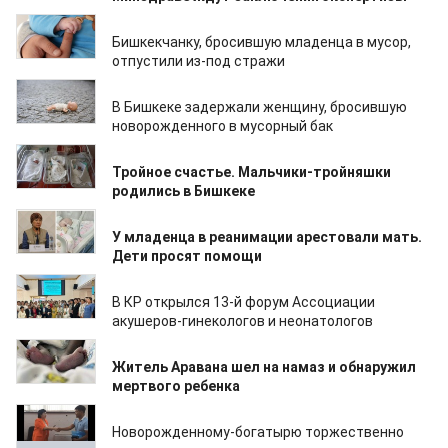
16.11.2023
Бишкекчанку, бросившую младенца в мусор,
отпустили из-под стражи
11.11.2023
В Бишкеке задержали женщину, бросившую
новорожденного в мусорный бак
19.09.2023
Тройное счастье. Мальчики-тройняшки
родились в Бишкеке
06.09.2023
У младенца в реанимации арестовали мать.
Дети просят помощи
02.07.2023
В КР открылся 13-й форум Ассоциации
акушеров-гинекологов и неонатологов
29.06.2023
Житель Аравана шел на намаз и обнаружил
мертвого ребенка
22.06.2023
Новорожденному-богатырю торжественно