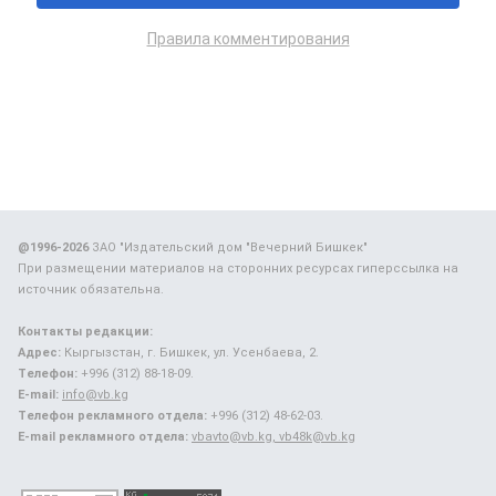
Правила комментирования
@1996-2026
ЗАО "Издательский дом "Вечерний Бишкек"
При размещении материалов на сторонних ресурсах гиперссылка на
источник обязательна.
Контакты редакции:
Адрес:
Кыргызстан, г. Бишкек, ул. Усенбаева, 2.
Телефон:
+996 (312) 88-18-09.
E-mail:
info@vb.kg
Телефон рекламного отдела:
+996 (312) 48-62-03.
E-mail рекламного отдела:
vbavto@vb.kg, vb48k@vb.kg