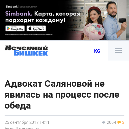
KG
Адвокат Саляновой не
явилась на процесс после
обеда
25 сентября 2017 14:11
2064
3
Аида Джумашева