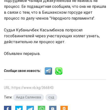
подсудимой Чынара Джакупбекова не явилась на
процесс. Ее подзащитная сообщила, что она не пришла
в связи с тем, что в Бишкекском горсуде идет
процесс по делу членов "Народного парламента".
Судья Кубанычбек Касымбеков попросил
гособвинителей через участвующих коллег узнать,
действительно ли процесс идет.
Объявлен перерыв.
Сообщи свою новость:
URL: https://www.vb.kg/366843
Теги:
Аида Салянова
,
суд