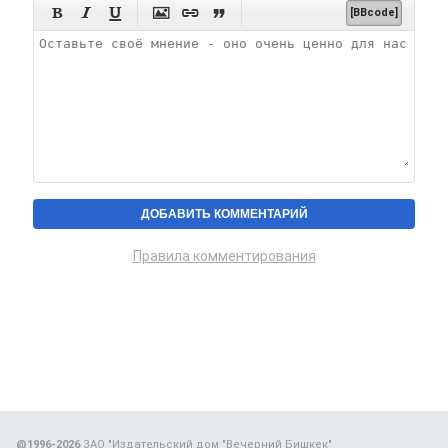






[BBcode]
Правила комментирования
@1996-2026
ЗАО "Издательский дом "Вечерний Бишкек"