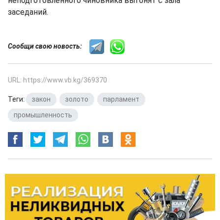
неподготовленного чиновника выгонят с зала
заседаний.
Сообщи свою новость:
URL: https://www.vb.kg/369370
Теги:
закон
,
золото
,
парламент
,
промышленность