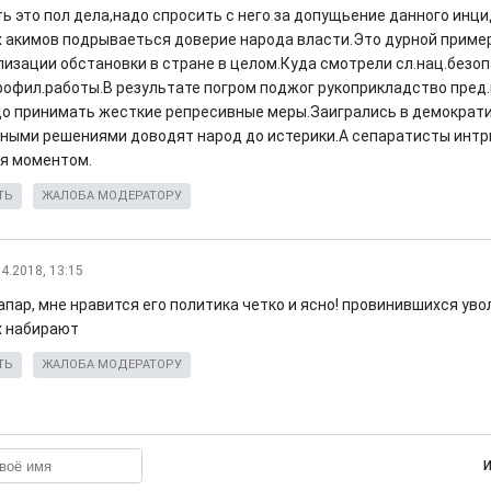
ь это пол дела,надо спросить с него за допущьение данного инци
 акимов подрываеться доверие народа власти.Это дурной приме
лизации обстановки в стране в целом.Куда смотрели сл.нац.безо
рофил.работы.В результате погром поджог рукоприкладство пред
адо принимать жесткие репресивные меры.Заигрались в демократи
ными решениями доводят народ до истерики.А сепаратисты инт
я моментом.
ТЬ
ЖАЛОБА МОДЕРАТОРУ
04.2018, 13:15
апар, мне нравится его политика четко и ясно! провинившихся ув
 набирают
ТЬ
ЖАЛОБА МОДЕРАТОРУ