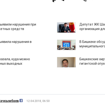
ыявили нарушения при
Депутат ЖК Шаб
етных средств
организация дл
ыявила нарушения в
В Бишкеке обсу
муниципального
казала, куда можно
Бишкекские хир
нных выходных
гигантской опу
Качкымбаев
12.04.2018, 06:50