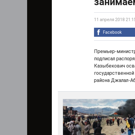
занимае
11 апреля 2018 21:1
Facebook
Премьер-министр
подписал распоря
Казыбекович осв
государственной
района Джалал-А