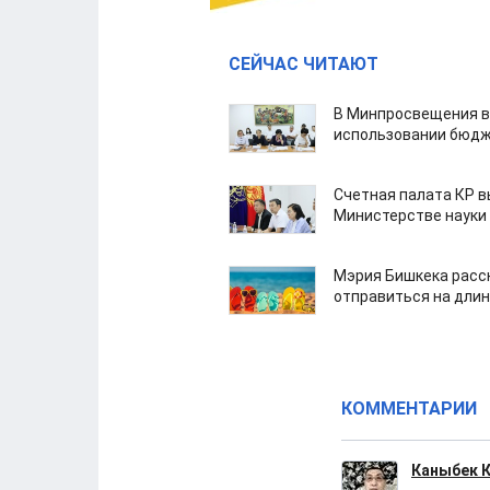
СЕЙЧАС ЧИТАЮТ
В Минпросвещения в
использовании бюдж
Счетная палата КР в
Министерстве науки
Мэрия Бишкека расс
отправиться на дли
КОММЕНТАРИИ
Каныбек 