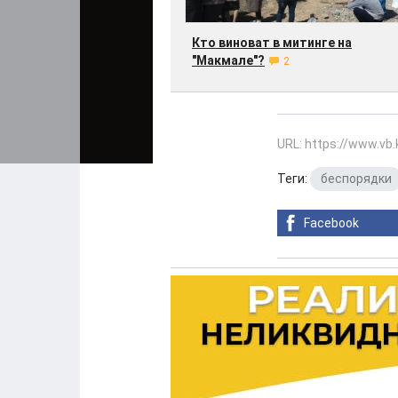
Кто виноват в митинге на
"Макмале"?
2
URL: https://www.vb
Теги:
беспорядки
Facebook