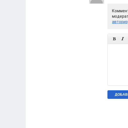
Коммент
модерат
авториз

