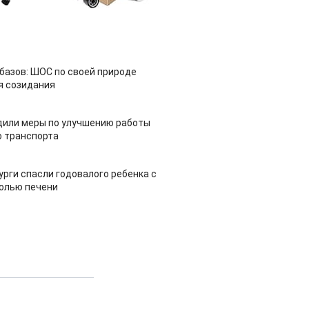
азов: ШОС по своей природе
я созидания
дили меры по улучшению работы
 транспорта
урги спасли годовалого ребенка с
холью печени