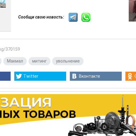
Сообщи свою новость:
.kg/370159
,
Макмал
,
митинг
,
увольнение
Twitter
Вконтакте