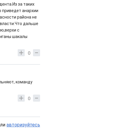
дента.Из за таких
р приведет анархии
пасности района не
.власти.Что дальше
ю,верхи с
риганы шакалы
0
ольняют, команду
0
или
авторизуйтесь