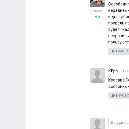
Освободит
нерадивых
Карма:
+5
и дестаби
провели п
будет...н
неправиль
пользуютс
ЦИТИРОВА
КЕра
12.
Красава С
достойных
ЦИТИРОВА