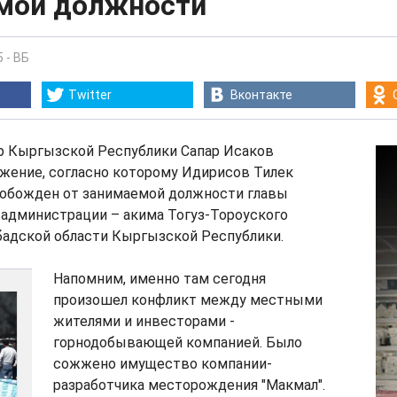
мой должности
5
-
ВБ
Twitter
Вконтакте
 Кыргызской Республики Сапар Исаков
жение, согласно которому Идирисов Тилек
обожден от занимаемой должности главы
 администрации – акима Тогуз-Тороуского
бадской области Кыргызской Республики.
Напомним, именно там сегодня
произошел конфликт между местными
жителями и инвесторами -
горнодобывающей компанией. Было
сожжено имущество компании-
разработчика месторождения "Макмал".