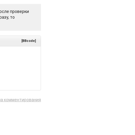
осле проверки
азу, то
[BBcode]
ла комментирования