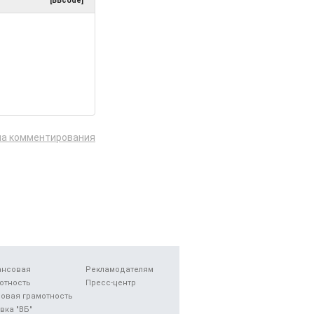
[BBcode]
ла комментирования
ансовая
Рекламодателям
отность
Пресс-центр
овая грамотность
вка "ВБ"