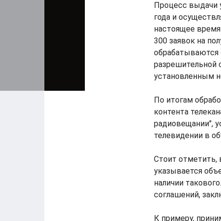
Процесс выдачи у
года и осуществл
настоящее время
300 заявок на по
обрабатываются 
разрешительной с
установленным н
По итогам обраб
контента телекан
радиовещании", 
телевидении в об
Стоит отметить, 
указывается объе
наличии такового
соглашений, зак
К примеру, прини