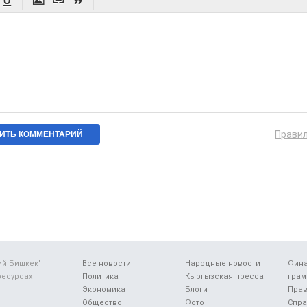




Прави
ий Бишкек"
Все новости
Народные новости
Фин
ресурсах
Политика
Кыргызская пресса
грам
Экономика
Блоги
Прав
Общество
Фото
Спра