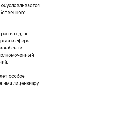
 обусловливается
обственного
аз в год, не
рган в сфере
воей сети
уполномоченный
ний.
ает особое
я ими лицензиару