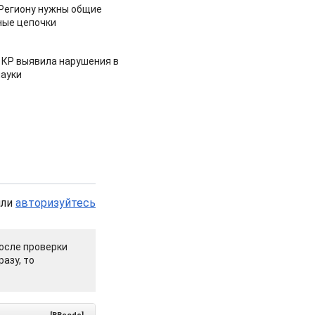
 Региону нужны общие
ные цепочки
 КР выявила нарушения в
ауки
или
авторизуйтесь
осле проверки
азу, то