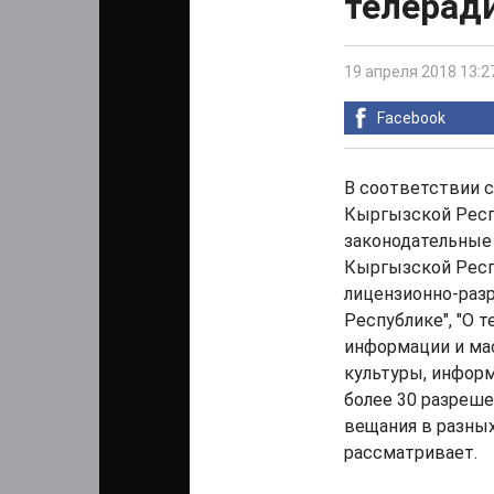
телерад
19 апреля 2018 13:2
Facebook
В соответствии с
Кыргызской Респ
законодательные
Кыргызской Респу
лицензионно-раз
Республике", "О 
информации и ма
культуры, инфор
более 30 разреше
вещания в разных
рассматривает.