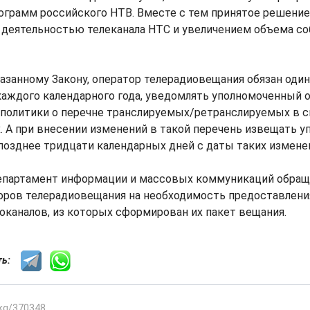
ограмм российского НТВ. Вместе с тем принятое решение
 деятельностью телеканала НТС и увеличением объема с
занному Закону, оператор телерадиовещания обязан один р
каждого календарного года, уведомлять уполномоченный о
политики о перечне транслируемых/ретранслируемых в с
. А при внесении изменений в такой перечень извещать 
 позднее тридцати календарных дней с даты таких измене
Департамент информации и массовых коммуникаций обращ
оров телерадиовещания на необходимость предоставлени
оканалов, из которых сформирован их пакет вещания.
сть:
.kg/370348