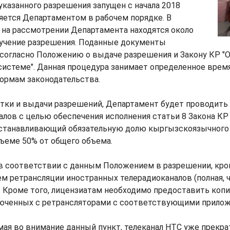
казанного разрешения запущен с начала 2018
яется Департаментом в рабочем порядке. В
 на рассмотрении Департамента находятся около
лучение разрешения. Поданные документы
согласно Положению о выдаче разрешения и Закону КР "О
истеме". Данная процедура занимает определенное время
ормам законодательства.
отки и выдачи разрешений, Департамент будет проводить
алов с целью обеспечения исполнения статьи 8 Закона КР
устанавливающий обязательную долю кыргызскоязычного 
ъеме 50% от общего объема.
в соответствии с данным Положением в разрешении, кро
м ретрансляции иностранных телерадиоканалов (полная, ч
. Кроме того, лицензиатам необходимо предоставить коп
люченных с ретрансляторами с соответствующими прилож
мая во внимание данный пункт, телеканал НТС уже прекра