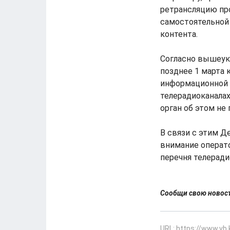
ретрансляцию пр
самостоятельной
контента.
Согласно вышеука
позднее 1 марта 
информационной 
телерадиоканалах
орган об этом не
В связи с этим 
внимание операт
перечня телеради
Сообщи свою ново
URL: https://www.vb