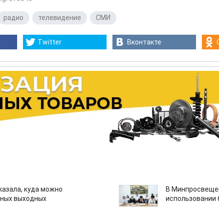
радио
,
телевидение
,
СМИ
Twitter
Вконтакте
казала, куда можно
В Минпросвещен
нных выходных
использовании