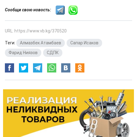
Сообщи свою новость:
URL: https://www.vb.kg/370520
Теги:
Алмазбек Атамбаев
,
Сапар Исаков
,
Фарид Ниязов
,
СДПК