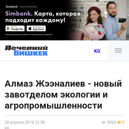
KG
Алмаз Жээналиев - новый
завотделом экологии и
агропромышленности
28 апреля 2018 22:38
3069
0
ВБ