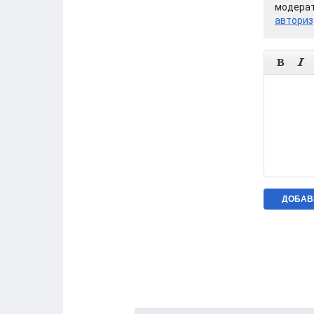
модерат
авториз

