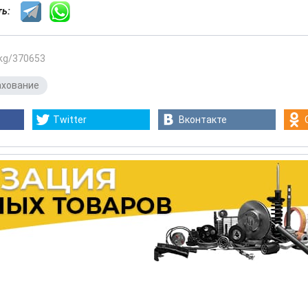
сть:
.kg/370653
ахование
Twitter
Вконтакте