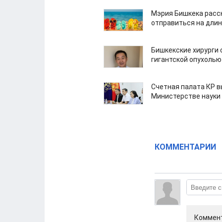
Мэрия Бишкека расс
отправиться на дли
Бишкекские хирурги 
гигантской опухолью
Счетная палата КР в
Министерстве науки
КОММЕНТАРИИ
Коммент