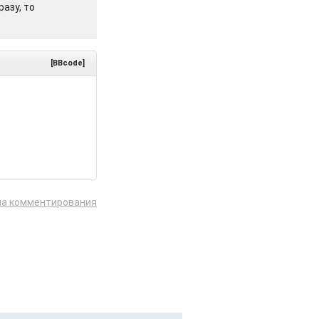
азу, то
[BBcode]
ла комментирования