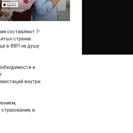
ния составляют 7-
звитых странах
ица в ВВП на душу
необходимости и
т
нвестиций внутри
лением,
 страхования, в