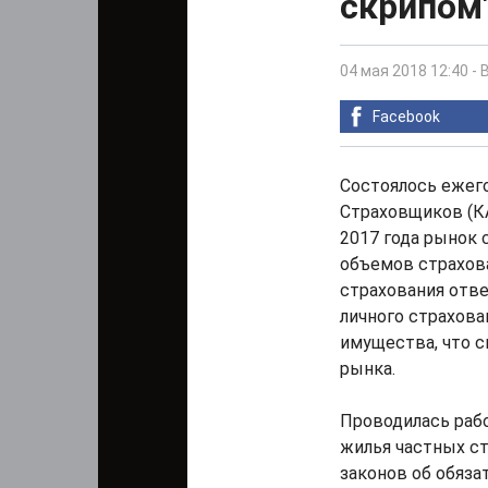
скрипом
04 мая 2018 12:40
-
Facebook
Состоялось ежег
Страховщиков (КА
2017 года рынок 
объемов страхова
страхования отве
личного страхова
имущества, что 
рынка.
Проводилась рабо
жилья частных ст
законов об обяз