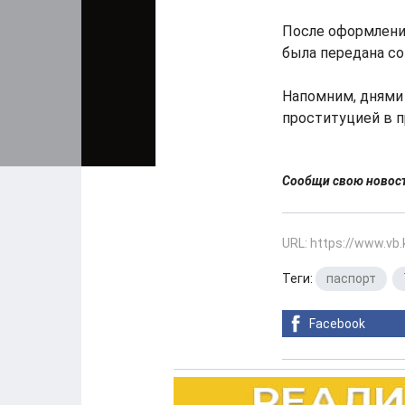
После оформлени
была передана с
Напомним, днями 
проституцией в 
Сообщи свою ново
URL: https://www.vb
Теги:
паспорт
,
Facebook