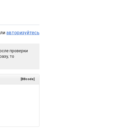
или
авторизуйтесь
осле проверки
азу, то
[BBcode]