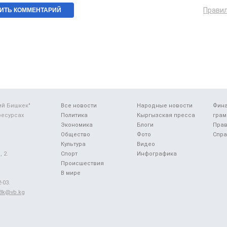
Прави
ий Бишкек"
Все новости
Народные новости
Фин
ресурсах
Политика
Кыргызская пресса
грам
Экономика
Блоги
Прав
Общество
Фото
Спра
Культура
Видео
 2.
Спорт
Инфографика
Происшествия
В мире
-03.
48k@vb.kg