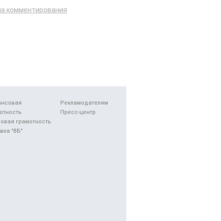
ла комментирования
ансовая
Рекламодателям
отность
Пресс-центр
овая грамотность
вка "ВБ"