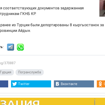
я соответствующих документов задержанная
отрудникам ГКНБ КР.
ранее из Турции были депортированы 8 кыргызстанок за 
провинции Айдын.
сть:
.kg/370887
Турция
,
Погранслужба
Twitter
Вконтакте