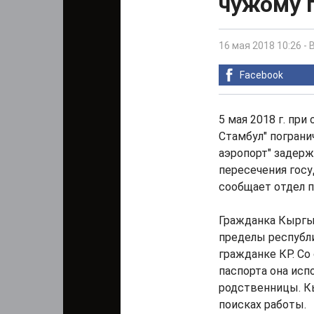
чужому 
16 мая 2018 10:26
-
Facebook
5 мая 2018 г. пр
Стамбул" пограни
аэропорт" задер
пересечения госу
сообщает отдел 
Гражданка Кыргызс
пределы республи
гражданке КР. Со
паспорта она исп
родственницы. К
поисках работы.