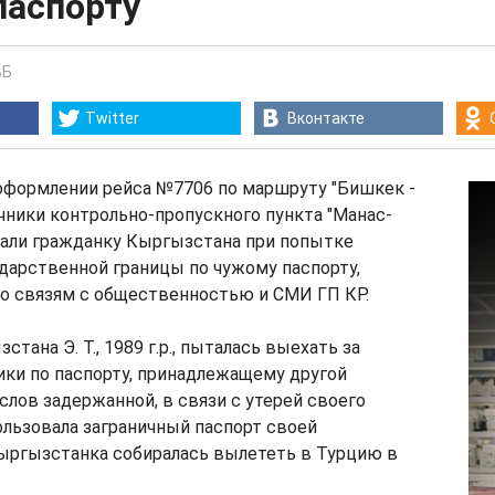
паспорту
ВБ
Twitter
Вконтакте
и оформлении рейса №7706 по маршруту "Бишкек -
чники контрольно-пропускного пункта "Манас-
жали гражданку Кыргызстана при попытке
дарственной границы по чужому паспорту,
по связям с общественностью и СМИ ГП КР.
тана Э. Т., 1989 г.р., пыталась выехать за
ки по паспорту, принадлежащему другой
 слов задержанной, в связи с утерей своего
ользовала заграничный паспорт своей
ыргызстанка собиралась вылететь в Турцию в