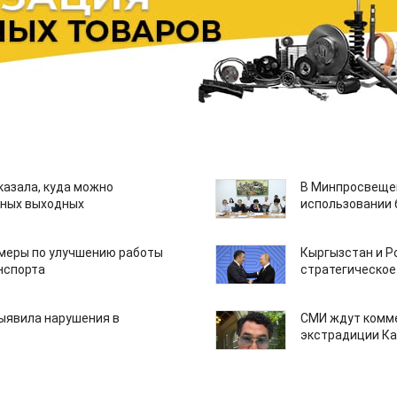
казала, куда можно
В Минпросвещен
нных выходных
использовании
 меры по улучшению работы
Кыргызстан и Р
нспорта
стратегическое
ыявила нарушения в
СМИ ждут комм
экстрадиции К