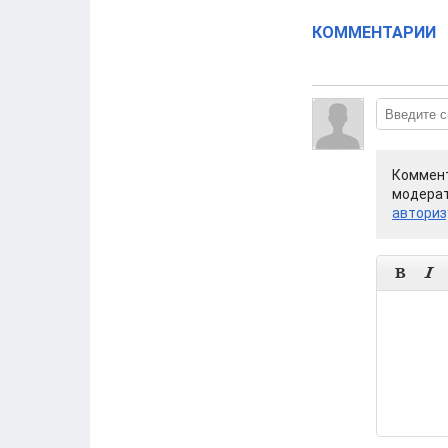
КОММЕНТАРИИ
Коммент
модерат
авториз

