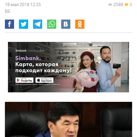
18 мая 2018 12:25
2588
0
ВБ