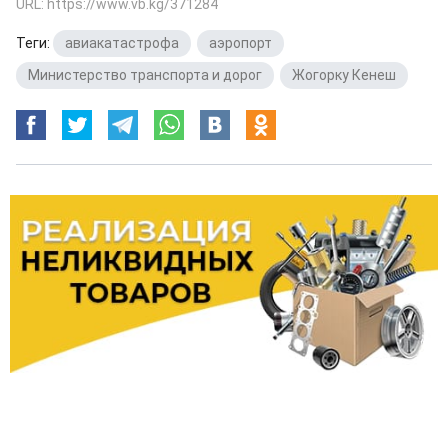
URL: https://www.vb.kg/371284
Теги:
авиакатастрофа
,
аэропорт
,
Министерство транспорта и дорог
,
Жогорку Кенеш