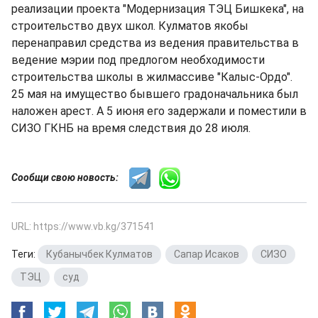
реализации проекта "Модернизация ТЭЦ Бишкека", на
строительство двух школ. Кулматов якобы
перенаправил средства из ведения правительства в
ведение мэрии под предлогом необходимости
строительства школы в жилмассиве "Калыс-Ордо".
25 мая на имущество бывшего градоначальника был
наложен арест. А 5 июня его задержали и поместили в
СИЗО ГКНБ на время следствия до 28 июля.
Сообщи свою новость:
URL: https://www.vb.kg/371541
Теги:
Кубанычбек Кулматов
,
Сапар Исаков
,
СИЗО
,
ТЭЦ
,
суд