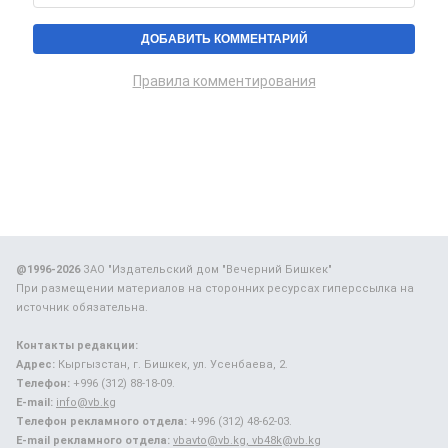
Правила комментирования
@1996-2026
ЗАО "Издательский дом "Вечерний Бишкек"
При размещении материалов на сторонних ресурсах гиперссылка на
источник обязательна.
Контакты редакции:
Адрес:
Кыргызстан, г. Бишкек, ул. Усенбаева, 2.
Телефон:
+996 (312) 88-18-09.
E-mail:
info@vb.kg
Телефон рекламного отдела:
+996 (312) 48-62-03.
E-mail рекламного отдела:
vbavto@vb.kg, vb48k@vb.kg