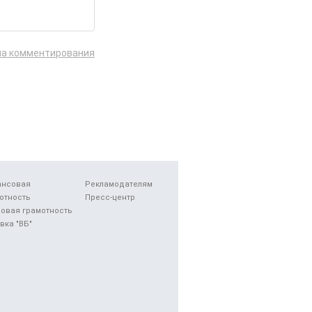
ла комментирования
ансовая
Рекламодателям
отность
Пресс-центр
овая грамотность
вка "ВБ"