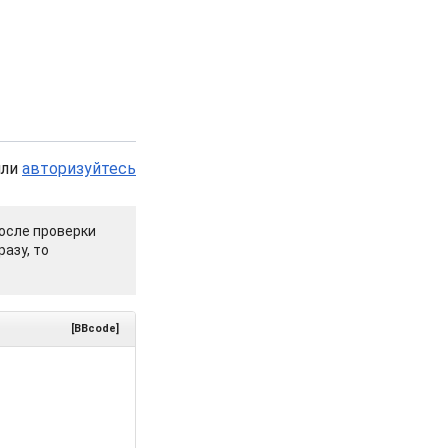
или
авторизуйтесь
осле проверки
азу, то
[BBcode]