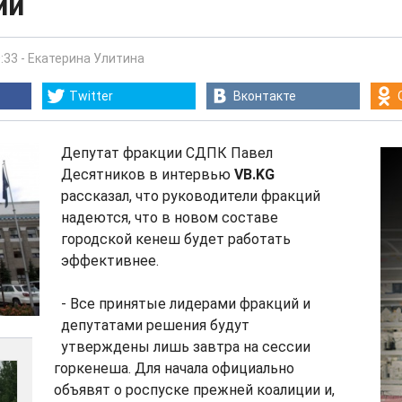
ии
:33
-
Екатерина Улитина
Twitter
Вконтакте
Депутат фракции СДПК Павел
Десятников в интервью
VB.KG
рассказал, что руководители фракций
надеются, что в новом составе
городской кенеш будет работать
эффективнее.
- Все принятые лидерами фракций и
депутатами решения будут
утверждены лишь завтра на сессии
горкенеша. Для начала официально
объявят о роспуске прежней коалиции и,