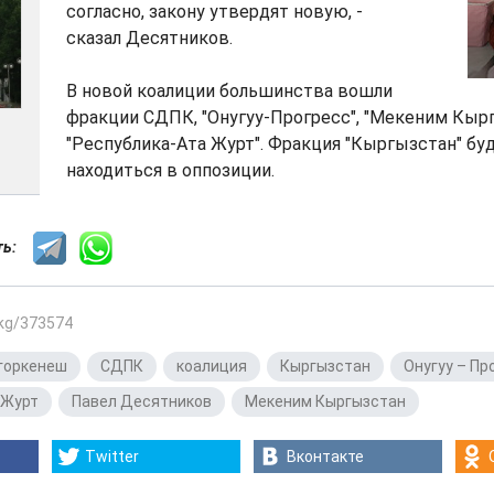
согласно, закону утвердят новую, -
сказал Десятников.
В новой коалиции большинства вошли
фракции СДПК, "Онугуу-Прогресс", "Мекеним Кыр
"Республика-Ата Журт". Фракция "Кыргызстан" бу
находиться в оппозиции.
сть:
.kg/373574
горкенеш
,
СДПК
,
коалиция
,
Кыргызстан
,
Онугуу – Пр
-Журт
,
Павел Десятников
,
Мекеним Кыргызстан
Twitter
Вконтакте