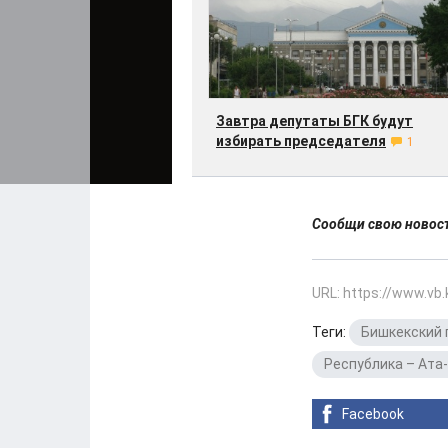
Завтра депутаты БГК будут
избирать председателя
1
Сообщи свою ново
URL: https://www.vb
Теги:
Бишкекский 
Республика – Ата
Facebook