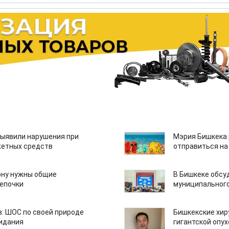
ыявили нарушения при
Мэрия Бишкека 
етных средств
отправиться на
ону нужны общие
В Бишкеке обсу
епочки
муниципального
: ШОС по своей природе
Бишкекские хир
зидания
гигантской опу