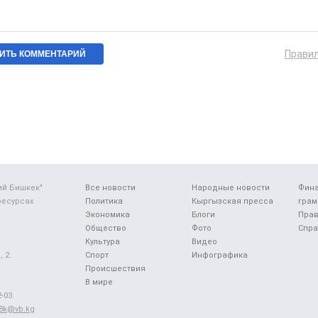
Прави
ий Бишкек"
Все новости
Народные новости
Фин
ресурсах
Политика
Кыргызская пресса
грам
Экономика
Блоги
Прав
Общество
Фото
Спра
Культура
Видео
 2.
Спорт
Инфографика
Происшествия
В мире
-03.
48k@vb.kg