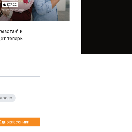
гызстан" и
дет теперь
огресс
,
Одноклассники