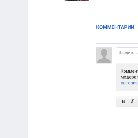
КОММЕНТАРИИ
Коммент
модерат
авториз

