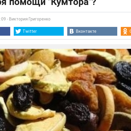
ря помощи "Кумтора"?
:09
-
Виктория Григоренко
Twitter
Вконтакте