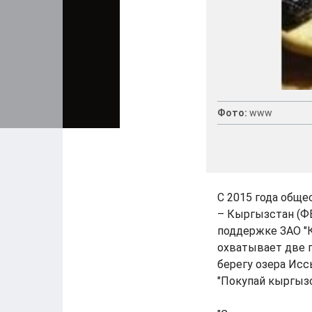
Фото:
www
C 2015 года обще
– Кыргызстан (Ф
поддержке ЗАО "
охватывает две 
берегу озера Исс
"Покупай кыргызс