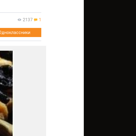
2137
1
Одноклассники