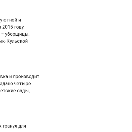
 уютной и
 2015 году.
 ‒ уборщицы,
сык-Кульской
вка и производит
оздано четыре
етские сады,
 гранул для