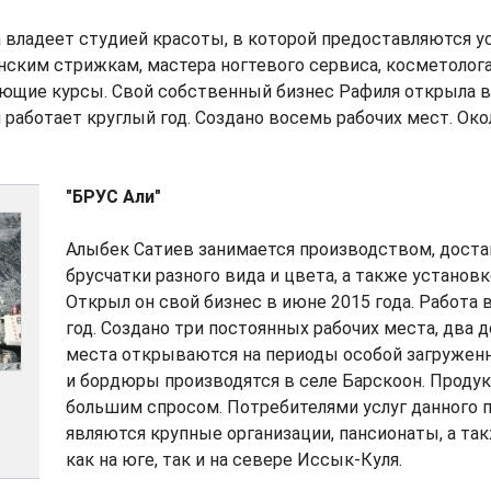
владеет студией красоты, в которой предоставляются у
ским стрижкам, мастера ногтевого сервиса, косметолога
ающие курсы. Свой собственный бизнес Рафиля открыла в
н работает круглый год. Создано восемь рабочих мест. Око
"БРУС Али"
Алыбек Сатиев занимается производством, доста
брусчатки разного вида и цвета, а также установ
Открыл он свой бизнес в июне 2015 года. Работа 
год. Создано три постоянных рабочих места, два 
места открываются на периоды особой загруженн
и бордюры производятся в селе Барскоон. Продук
большим спросом. Потребителями услуг данного 
являются крупные организации, пансионаты, а та
как на юге, так и на севере Иссык-Куля.