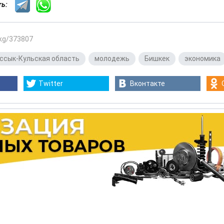
сть:
.kg/373807
ссык-Кульская область
,
молодежь
,
Бишкек
,
экономика
Twitter
Вконтакте