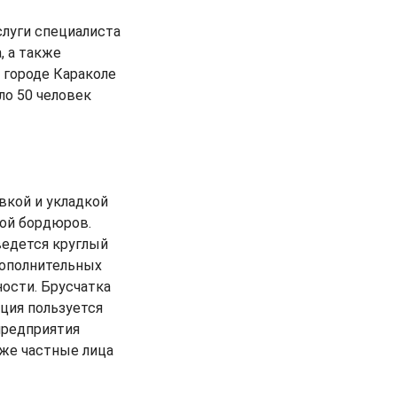
слуги специалиста
, а также
 городе Караколе
ло 50 человек
вкой и укладкой
кой бордюров.
ведется круглый
дополнительных
ости. Брусчатка
ция пользуется
предприятия
кже частные лица