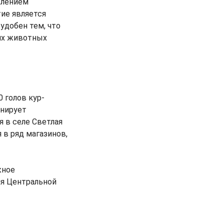
влением
тие является
удобен тем, что
их животных
 голов кур-
онирует
я в селе Светлая
 в ряд магазинов,
жное
я Центральной