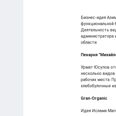
Бизнес-идея Азим
функциональной б
Деятельность вед
администратора и
области.
Пекарня "Михайл
Урмат Юсупов отк
несколько видов 
рабочих места. П
хлебобулочные из
Gran-Organic
Идея Ислама Маг