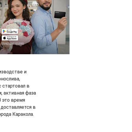
изводстве и
рнослива,
с стартовал в
, активная фаза
В это время
 доставляется в
орода Каракола.