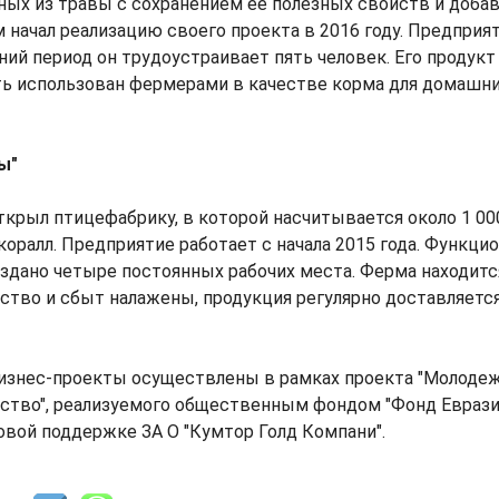
ых из травы с сохранением ее полезных свойств и доба
 начал реализацию своего проекта в 2016 году. Предприя
ний период он трудоустраивает пять человек. Его продукт 
ь использован фермерами в качестве корма для домашн
ы"
крыл птицефабрику, в которой насчитывается около 1 000
оралл. Предприятие работает с начала 2015 года. Функци
оздано четыре постоянных рабочих места. Ферма находитс
ство и сбыт налажены, продукция регулярно доставляется
 бизнес-проекты осуществлены в рамках проекта "Молоде
ство", реализуемого общественным фондом "Фонд Еврази
овой поддержке ЗА О "Кумтор Голд Компани".