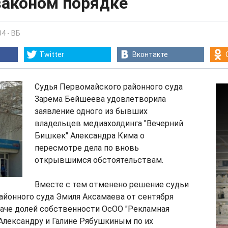
законом порядке
04
-
ВБ
Twitter
Вконтакте
Судья Первомайского районного суда
Зарема Бейшеева удовлетворила
заявление одного из бывших
владельцев медиахолдинга "Вечерний
Бишкек" Александра Кима о
пересмотре дела по вновь
открывшимся обстоятельствам.
Вместе с тем отменено решение судьи
айонного суда Эмиля Аксамаева от сентября
даче долей собственности ОсОО "Рекламная
Александру и Галине Рябушкиным по их