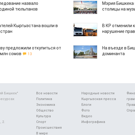
едование назвало
Мэрия Бишкека 
одиной тюльпанов
столицы на муз
ателей Кыргызстана вошли в
В КР отменили 
 стран
нарушение прав
ву предложили откупиться от
На въезде в Би
 млн сомов
доминанта
13
ий Бишкек"
Все новости
Народные новости
Фин
ресурсах
Политика
Кыргызская пресса
грам
Экономика
Блоги
Прав
Общество
Фото
Спра
Культура
Видео
 2.
Спорт
Инфографика
Происшествия
В мире