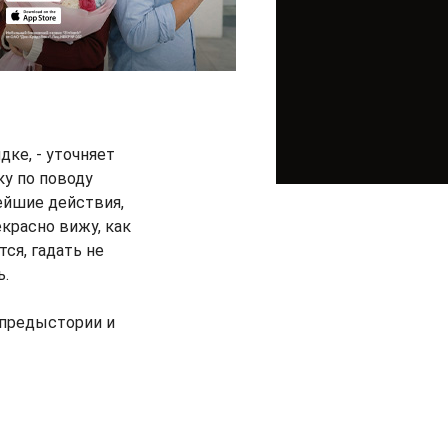
дке, - уточняет
у по поводу
ейшие действия,
екрасно вижу, как
ся, гадать не
ь.
предыстории и