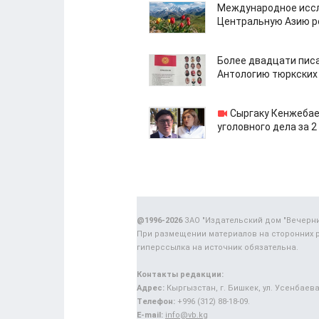
Международное иссл
Центральную Азию р
Более двадцати пис
Антологию тюркских
Сыргаку Кенжебае
уголовного дела за 2
@1996-2026
ЗАО "Издательский дом "Вечерн
При размещении материалов на сторонних 
гиперссылка на источник обязательна.
Контакты редакции:
Адрес:
Кыргызстан, г. Бишкек, ул. Усенбаева,
Телефон:
+996 (312) 88-18-09.
E-mail:
info@vb.kg