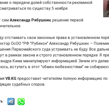
ание о передачи долей собственности рекламной
матриваться по существу 5 ноября.
т сам
Александр Рябушкин
, решение первой
нчательное.
уду отстаивать свои законные права в установленном поря
ктор ОсОО "РФ "Рубикон" Александр Рябушкин. – Полемик
ения Первомайского суда устраивать не буду. Все дальн
дут в рамках закона и строго установленном порядке. Я пр
андра Кима манипулируют информацией. Зачем это делает
рюсь, вступать в этот "обмен любезностями" не собираюс
емя
VB.KG
предоставит читателям полную информацию по 
дящих судебных споров.
сть: