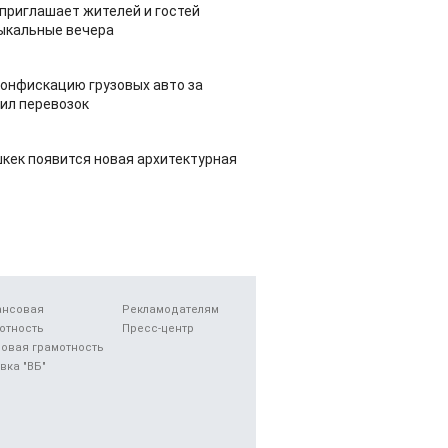
приглашает жителей и гостей
ыкальные вечера
конфискацию грузовых авто за
ил перевозок
шкек появится новая архитектурная
ансовая
Рекламодателям
отность
Пресс-центр
овая грамотность
вка "ВБ"