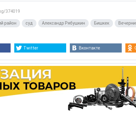
.kg/374019
й район
,
суд
,
Александр Рябушкин
,
Бишкек
,
Вечерни
Twitter
Вконтакте