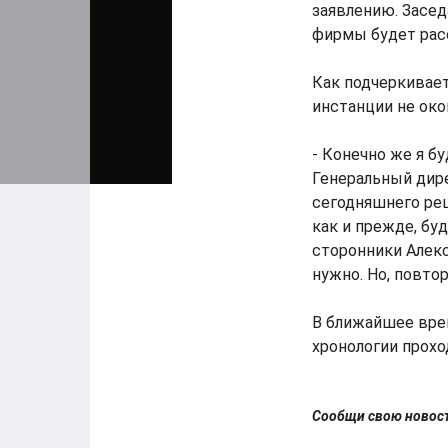
заявлению. Засед
фирмы будет расс
Как подчеркивае
инстанции не око
- Конечно же я б
Генеральный дире
сегодняшнего реш
как и прежде, бу
сторонники Алекс
нужно. Но, повто
В ближайшее вр
хронологии прохо
Сообщи свою ново