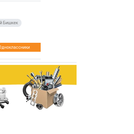
й Бишкек
,
Одноклассники