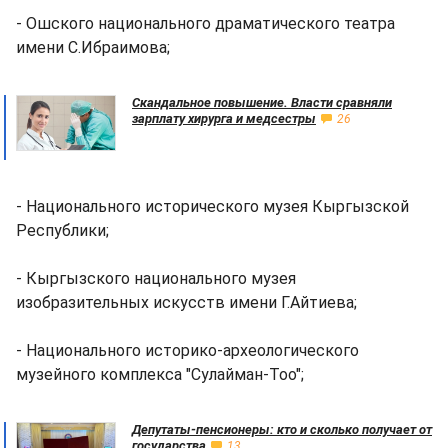
- Ошского национального драматического театра
имени С.Ибраимова;
Скандальное повышение. Власти сравняли
зарплату хирурга и медсестры
26
- Национального исторического музея Кыргызской
Республики;
- Кыргызского национального музея
изобразительных искусств имени Г.Айтиева;
- Национального историко­-археологического
музейного комплекса "Сулайман-Тоо";
Депутаты-пенсионеры: кто и сколько получает от
государства
13