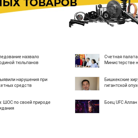
едование назвало
Счетная палата
одиной тюльпанов
Министерстве н
ыявили нарушения при
Бишкекские хир
етных средств
гигантской опу
: ШОС по своей природе
Боец UFC Аллан 
зидания