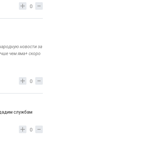
0
 народную новости за
учше чем яма+ скоро
0
 дадим службам
0