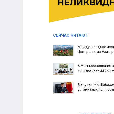
СЕЙЧАС ЧИТАЮТ
Международное иссл
Центральную Азию р
В Минпросвещения в
использовании бюдж
Депутат ЖК Шабазов
организация для со