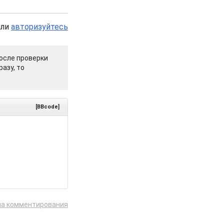
или
авторизуйтесь
осле проверки
азу, то
[BBcode]
ла комментирования