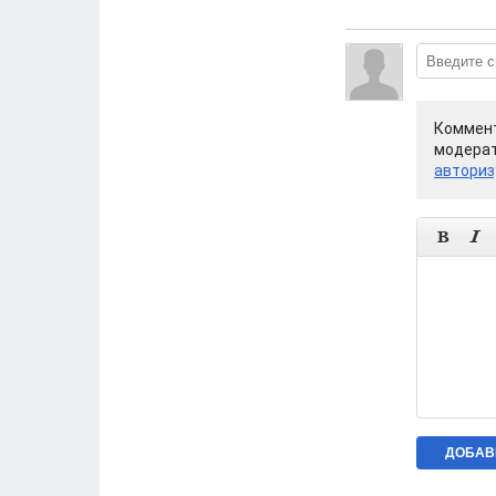
Коммент
модерат
авториз

