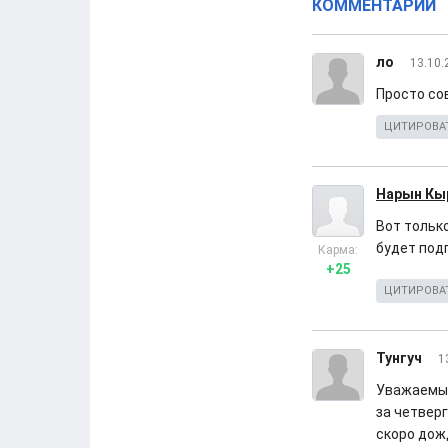
КОММЕНТАРИИ
ло
13.10.
Просто сов
ЦИТИРОВА
Нарын Кы
Вот только
будет под
Карма:
+25
ЦИТИРОВА
Тунгуч
1
Уважаемые
за четвер
скоро дожд