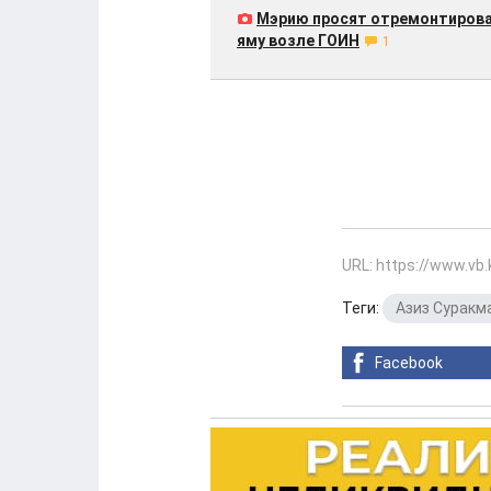
Мэрию просят отремонтиров
яму возле ГОИН
1
URL: https://www.vb
Теги:
Азиз Суракм
Facebook