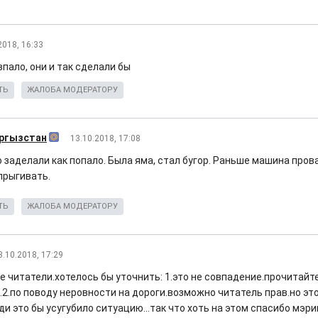
2018, 16:33
пало, они и так сделали бы
ТЬ
ЖАЛОБА МОДЕРАТОРУ
ргызстан
13.10.2018, 17:08
 заделали как попало. Была яма, стал бугор. Раньше машина пров
прыгивать.
ТЬ
ЖАЛОБА МОДЕРАТОРУ
3.10.2018, 17:29
 читатели.хотелось бы уточнить: 1.это не совпадение.прочитайт
г.2.по поводу неровности на дороги.возможно читатель прав.но эт
и это бы усугубило ситуацию...так что хоть на этом спасибо мэри