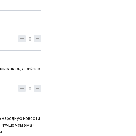
0
аливалась, а сейчас
0
е народную новости
о лучше чем яма+
и.