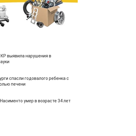
 КР выявила нарушения в
ауки
урги спасли годовалого ребенка с
холью печени
Насименто умер в возрасте 34 лет