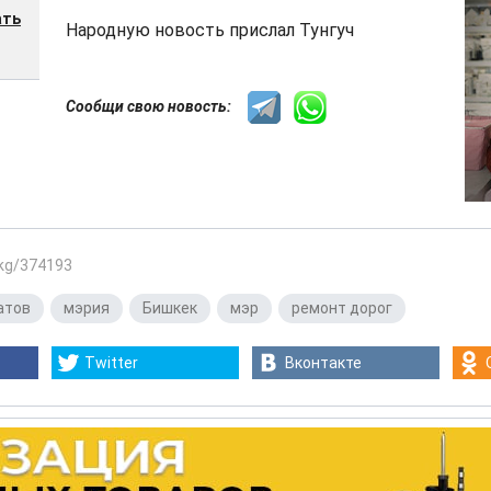
ать
Народную новость прислал Тунгуч
Сообщи свою новость:
.kg/374193
атов
,
мэрия
,
Бишкек
,
мэр
,
ремонт дорог
Twitter
Вконтакте