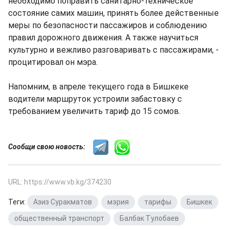
необходимо поправить санитарно-техническое
состояние самих машин, принять более действенные
меры по безопасности пассажиров и соблюдению
правил дорожного движения. А также научиться
культурно и вежливо разговаривать с пассажирами, -
процитировал он мэра.
Напомним, в апреле текущего года в Бишкеке
водители маршруток устроили забастовку с
требованием увеличить тариф до 15 сомов.
Сообщи свою новость:
URL: https://www.vb.kg/374230
Теги:
Азиз Суракматов
,
мэрия
,
тарифы
,
Бишкек
,
общественный транспорт
,
Балбак Тулобаев