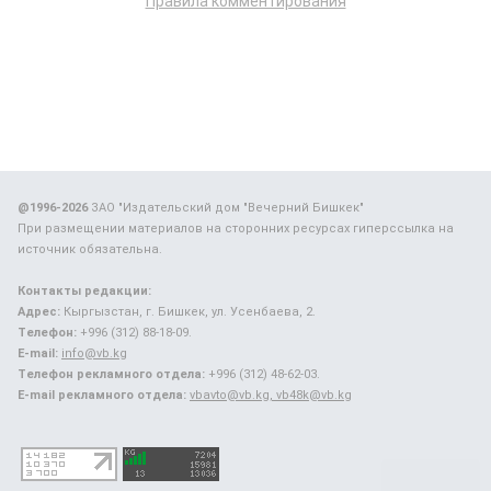
Правила комментирования
@1996-2026
ЗАО "Издательский дом "Вечерний Бишкек"
При размещении материалов на сторонних ресурсах гиперссылка на
источник обязательна.
Контакты редакции:
Адрес:
Кыргызстан, г. Бишкек, ул. Усенбаева, 2.
Телефон:
+996 (312) 88-18-09.
E-mail:
info@vb.kg
Телефон рекламного отдела:
+996 (312) 48-62-03.
E-mail рекламного отдела:
vbavto@vb.kg, vb48k@vb.kg