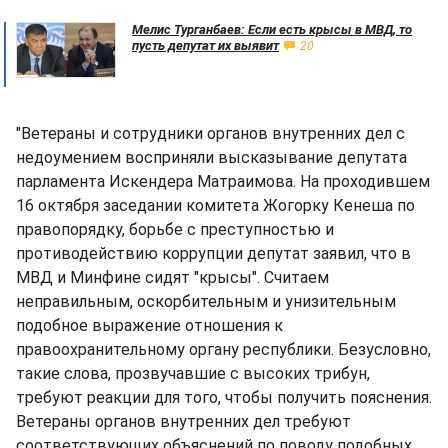
Мелис Турганбаев: Если есть крысы в МВД, то
пусть депутат их выявит
20
"Ветераны и сотрудники органов внутренних дел с
недоумением восприняли высказывание депутата
парламента Искендера Матраимова. На проходившем
16 октября заседании комитета Жогорку Кенеша по
правопорядку, борьбе с преступностью и
противодействию коррупции депутат заявил, что в
МВД и Минфине сидят "крысы". Считаем
неправильным, оскорбительным и унизительным
подобное выражение отношения к
правоохранительному органу республики. Безусловно,
такие слова, прозвучавшие с высоких трибун,
требуют реакции для того, чтобы получить пояснения.
Ветераны органов внутренних дел требуют
соответствующих объяснений по поводу подобных