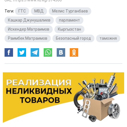
Теги:
ГТС
,
МВД
,
Мелис Турганбаев
,
Кашкар Джунушалиев
,
парламент
,
Искендер Матраимов
,
Кыргызстан
,
Раимбек Матраимов
,
Безопасный город
,
таможня