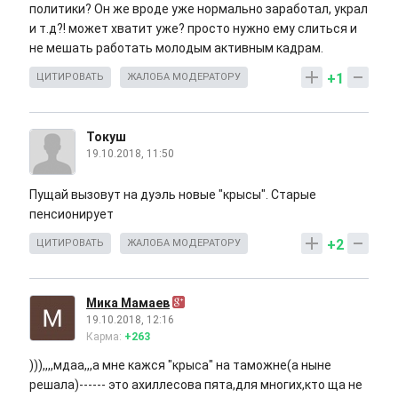
политики? Он же вроде уже нормально заработал, украл
и т.д?! может хватит уже? просто нужно ему слиться и
не мешать работать молодым активным кадрам.
+1
ЦИТИРОВАТЬ
ЖАЛОБА МОДЕРАТОРУ
Токуш
19.10.2018, 11:50
Пущай вызовут на дуэль новые "крысы". Старые
пенсионирует
+2
ЦИТИРОВАТЬ
ЖАЛОБА МОДЕРАТОРУ
Мика Мамаев
19.10.2018, 12:16
Карма:
+263
))),,,,мдаа,,,а мне кажся "крыса" на таможне(а ныне
решала)------ это ахиллесова пята,для многих,кто ща не