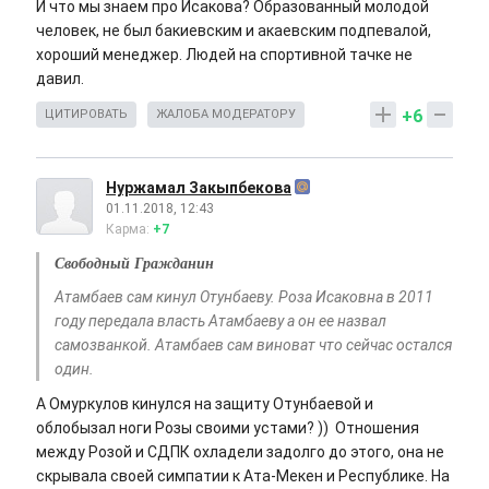
И что мы знаем про Исакова? Образованный молодой
человек, не был бакиевским и акаевским подпевалой,
хороший менеджер. Людей на спортивной тачке не
давил.
+6
ЦИТИРОВАТЬ
ЖАЛОБА МОДЕРАТОРУ
Нуржамал Закыпбекова
01.11.2018, 12:43
Карма:
+7
Свободный Гражданин
Атамбаев сам кинул Отунбаеву. Роза Исаковна в 2011
году передала власть Атамбаеву а он ее назвал
самозванкой. Атамбаев сам виноват что сейчас остался
один.
А Омуркулов кинулся на защиту Отунбаевой и
облобызал ноги Розы своими устами? )) Отношения
между Розой и СДПК охладели задолго до этого, она не
скрывала своей симпатии к Ата-Мекен и Республике. На