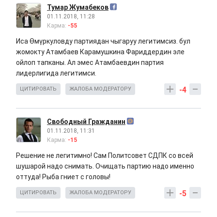
Тумар Жумабеков
01.11.2018, 11:28
Карма:
-55
Иса Өмүркуловду партиядан чыгаруу легитимсиз. бул
жомокту Атамбаев Карамушкина Фариддердин эле
ойлоп тапканы. Ал эмес Атамбаевдин партия
лидерлигида легитимси.
-4
ЦИТИРОВАТЬ
ЖАЛОБА МОДЕРАТОРУ
Свободный Гражданин
01.11.2018, 11:31
Карма:
-15
Решение не легитимно! Сам Политсовет СДПК со всей
шушарой надо снимать. Очищать партию надо именно
оттуда! Рыба гниет с головы!
-5
ЦИТИРОВАТЬ
ЖАЛОБА МОДЕРАТОРУ