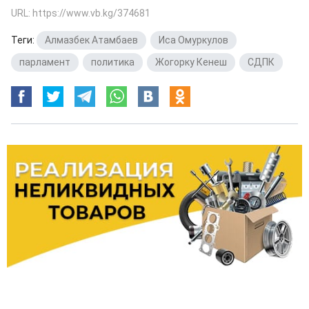
URL: https://www.vb.kg/374681
Теги:
Алмазбек Атамбаев
,
Иса Омуркулов
,
парламент
,
политика
,
Жогорку Кенеш
,
СДПК