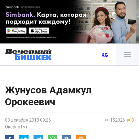
KG
Жунусов Адамкул
Орокеевич
08 декабря 2018 09:26
152026
0
Оксана Гут