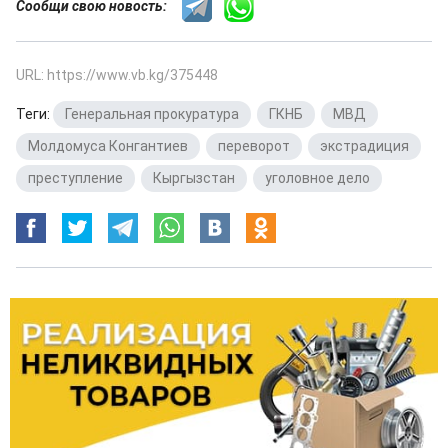
Сообщи свою новость:
URL: https://www.vb.kg/375448
Теги:
Генеральная прокуратура
,
ГКНБ
,
МВД
,
Молдомуса Конгантиев
,
переворот
,
экстрадиция
,
преступление
,
Кыргызстан
,
уголовное дело