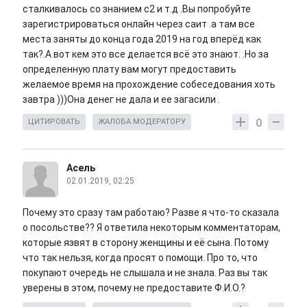
сталкивалось со знанием c2 и т.д .Вы попробуйте
зарегистрироваться онлайн через саит .а там все
места заняты до конца года 2019 на год вперёд как
так?.А вот кем это все делается всё это знают. .Но за
определенную плату вам могут предоставить
желаемое время на прохождение собеседования хоть
завтра )))Она денег не дала и ее загасили .
0
ЦИТИРОВАТЬ
ЖАЛОБА МОДЕРАТОРУ
Асель
02.01.2019, 02:25
Почему это сразу там работаю? Разве я что-то сказала
о посольстве?? Я ответила некоторым комментаторам,
которые язвят в сторону женщины и её сына. Потому
что так нельзя, когда просят о помощи. Про то, что
покупают очередь не слышала и не знала. Раз вы так
уверены в этом, почему не предоставите Ф.И.О.?