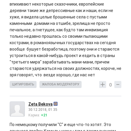
впихивают некоторые сказочники, европейские
деревни такие же депрессивные как и наши, если не
хуже, я видела целые брошенные села с пустыми
каменными домами на отшибе, зрелища не просто
печальное, а гнетущее, как будто там инквизиция
только недавно прошлась со своими пылающими
кострами, в романоязычных государствах на сегодня
вообще бушует безработица, поэтому они и стараются
устроиться в какой-нибудь проект и ездить в страны
"третьего мира" зарабатывать мани-мани, причем
стараются удержаться на своих должностях, короче, не
зря говорят, что везде хорошо, где нас нет
0
ЦИТИРОВАТЬ
ЖАЛОБА МОДЕРАТОРУ
Zeta Bekova
30.12.2018, 01:35
Карма:
+21
По немецкому получили "С" и еще что-то хотят. Это