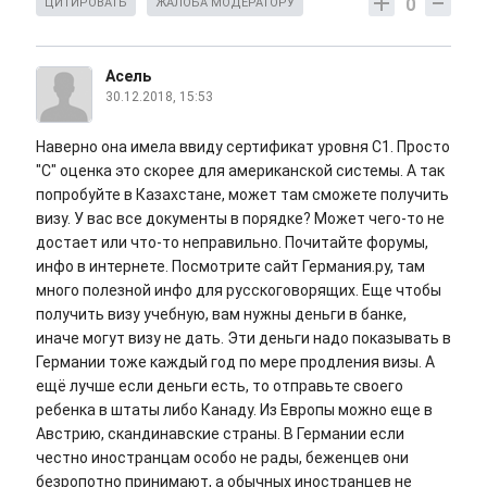
0
ЦИТИРОВАТЬ
ЖАЛОБА МОДЕРАТОРУ
Асель
30.12.2018, 15:53
Наверно она имела ввиду сертификат уровня С1. Просто
"С" оценка это скорее для американской системы. А так
попробуйте в Казахстане, может там сможете получить
визу. У вас все документы в порядке? Может чего-то не
достает или что-то неправильно. Почитайте форумы,
инфо в интернете. Посмотрите сайт Германия.ру, там
много полезной инфо для русскоговорящих. Еще чтобы
получить визу учебную, вам нужны деньги в банке,
иначе могут визу не дать. Эти деньги надо показывать в
Германии тоже каждый год по мере продления визы. А
ещё лучше если деньги есть, то отправьте своего
ребенка в штаты либо Канаду. Из Европы можно еще в
Австрию, скандинавские страны. В Германии если
честно иностранцам особо не рады, беженцев они
безропотно принимают, а обычных иностранцев не