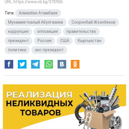
URL: https://www.vb.kg/375906
Теги:
Алмазбек Атамбаев
,
Мухамметкалый Абулгазиев
,
Сооронбай Жээнбеков
,
коррупция
,
оппозиция
,
правительство
,
президент
,
Россия
,
США
,
Кыргызстан
,
политика
,
экс-президент