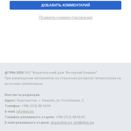
Правила комментирования
@1996-2026
ЗАО "Издательский дом "Вечерний Бишкек"
При размещении материалов на сторонних ресурсах гиперссылка на
источник обязательна.
Контакты редакции:
Адрес:
Кыргызстан, г. Бишкек, ул. Усенбаева, 2.
Телефон:
+996 (312) 88-18-09.
E-mail:
info@vb.kg
Телефон рекламного отдела:
+996 (312) 48-62-03.
E-mail рекламного отдела:
vbavto@vb.kg, vb48k@vb.kg