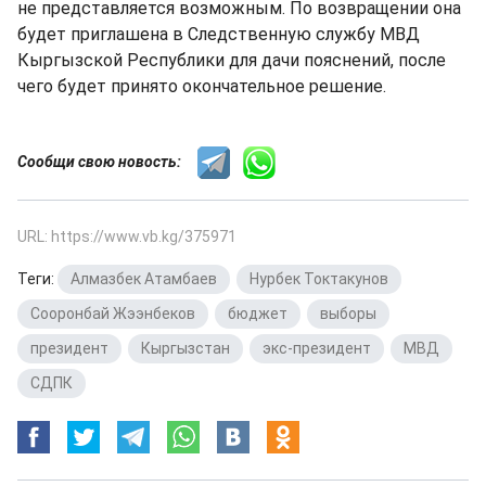
не представляется возможным. По возвращении она
будет приглашена в Следственную службу МВД
Кыргызской Республики для дачи пояснений, после
чего будет принято окончательное решение.
Сообщи свою новость:
URL: https://www.vb.kg/375971
Теги:
Алмазбек Атамбаев
,
Нурбек Токтакунов
,
Сооронбай Жээнбеков
,
бюджет
,
выборы
,
президент
,
Кыргызстан
,
экс-президент
,
МВД
,
СДПК