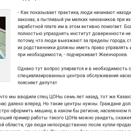
- Как показывает практика, люди начинают находи
законах, а пытливый ум мелких чиновников при и
заработной плате им в этом активно помогает. Бол
полностью упразднять институт доверенности не
потому, что люди выезжают за пределы города, с
их родственники должны иметь право управлять
при необходимости, - подчеркивает Жеенчороев.
Однако тут вопрос упирается и в необходимость 
специализированных центров обслуживания насел
поясняет депутат.
, что мы вводили спец ЦОНы семь лет назад, тот же Казах
нас далеко вперед. Но такие центры нужны. Граждане до
ро оформить машину, в каком бы регионе, населенном п
роший пример работы такого ЦОНа можно увидеть, скажем
й области, где люди непосредственно после купли-прода