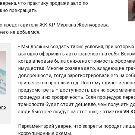
ерена, что практику продажи авто по
жно прекращать.
го представителя ЖК КР Мирлана Жеенчороева,
его не добьемся.
- Мы должны создать такие условия, при которы
выгодно оформлять автотранспорт на себя. Вспом
когда впервые была снижена стоимость оформл
имущества. Многие хозяева авто, владеющие тра
доверенности, тогда зарегистрировали его на себ
пришелся на прошлый год. Поэтому единственное
предусмотреть – доступность цен на оформление
процедур и их прозрачность. Если процедура пер
транспорта будет стоит дешевле, чем получить д
ого
люди быстрее пойдут на этот шаг, - отметил
VB.K
Парламентарий уверен, что запреты породят лиш
коррупционные схемы.