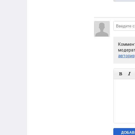
Коммент
модерат
авториз

