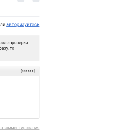
или
авторизуйтесь
осле проверки
азу, то
[BBcode]
ла комментирования