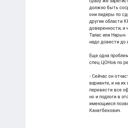
сразу же зарегис
должно быть соср
они лидеры по с
другие области К
доверенности, и 
Талас или Нарын.
надо довести до 
Еще одна проблем
спец ЦОНов по р
- Сейчас он отча
варианте, и на и
перевести все оф
но и подлоги в э
имеющиеся позвол
Канатбекович.