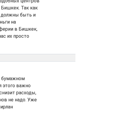
 подобных центров
 Бишкек. Так как
 должны быть и
ньги на
иферии в Бишкек,
ас их просто
 в бумажном
я этого важно
снизит расходы,
нов не надо. Уже
Мирлан