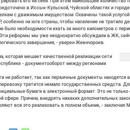
трировать его на себя. При этом наибольшее количество
едоточено в Иссык-Кульской, Чуйской областях и городе
делкам с движимым имуществом. Охвачены такой услугой
Р, особенно на юге страны, чтобы население не тратило де
не было необходимости ехать за много километров с пер
 Эти реформы мы уже неоднократно обсуждали в ЖК, сейч
логического завершения, - уверен Жеенчороев.
а, которая мешает качественной реализации сети
еспублике - документооборот между регионами.
сти не работает, так как первичные документы находятся
х перевозку тратится немало государственных средств. Дл
ициальные бумаги в электронный формат. Это не только 
той сфере. Причем, внедрять никаких дополнительных зако
яют все это реализовать в полном объеме, - заключил 