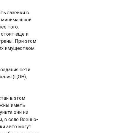
ть лазейки в
х минимальной
ее того,
 стоит еще и
траны. При этом
 их имуществом
создания сети
ения (ЦОН),
стан в этом
лжны иметь
ункте они ни
, в селе Военно-
жи авто могут