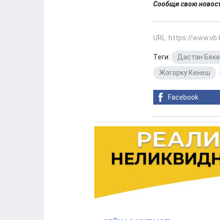
Сообщи свою ново
URL: https://www.vb
Теги:
Дастан Бек
Жогорку Кенеш
,
Facebook