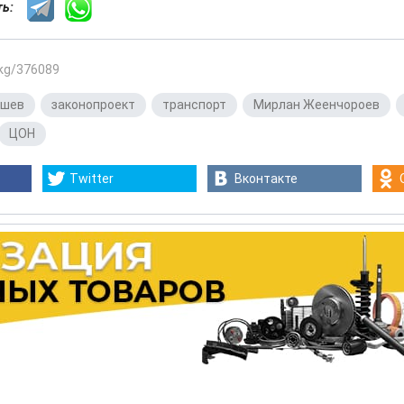
сть:
.kg/376089
ешев
,
законопроект
,
транспорт
,
Мирлан Жеенчороев
,
ЦОН
Twitter
Вконтакте