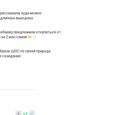
рассказала, куда можно
 длинных выходных
жебаеву предложили откупиться от
 за 2 млн сомов
13
азов: ШОС по своей природе
я созидания
+1