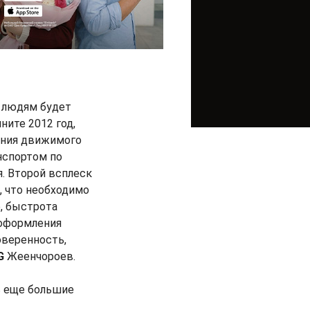
х людям будет
ните 2012 год,
ения движимого
нспортом по
я. Второй всплеск
, что необходимо
, быстрота
еоформления
оверенность,
G
Жеенчороев.
ь еще большие