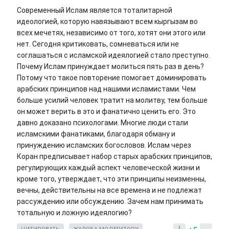
Современный Ислам является тоталитарной
идеологией, которую навязывают всем кыргызам во
всех мечетях, независимо от того, хотят они этого или
нет. Сегодня критиковать, сомневаться или не
соглашаться с исламской идеялогией стало преступно.
Почему Ислам принуждает молиться пять раз в день?
Потому что такое повторение помогает доминировать
арабских принципов над нашими исламистами. Чем
больше усилий человек тратит на молитву, тем больше
он может верить в это и фанатично ценить его. Это
давно доказано психологами. Многие люди стали
исламскими фанатиками, благодаря обману и
принуждению исламских богословов. Ислам через
Коран предписывает набор старых арабских принципов,
регулирующих каждый аспект человеческой жизни и
кроме того, утверждает, что эти принципы неизменны,
вечны, действительны на все времена и не подлежат
рассуждению или обсуждению. Зачем нам принимать
тотальную и ложную идеялогию?