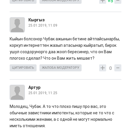
+5
ЦИТИРОВАТЬ
ЖАЛОБА МОДЕРАТОРУ
Кыргыз
25.01.2019, 11:09
Кыйын болсонор Чубак ажынын бетине айтпайсынарбы,
коркуп интернеттен жазып атасынар кыйратып, бирок
ушул создорунорго даа жооп бересинер, что он Вам
плогохо сделал? Что он Вам жить мешает?
0
ЦИТИРОВАТЬ
ЖАЛОБА МОДЕРАТОРУ
Артур
25.01.2019, 11:25
Молодец, Чубак. А то что плохо пишу про вас, это
обычные завистники импотенты, которые не то что с
несколькими женами, а с одной не могут нормально
иметь отношения.