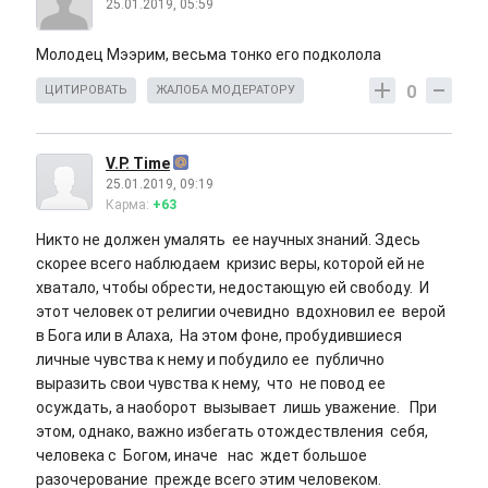
25.01.2019, 05:59
Молодец Мээрим, весьма тонко его подколола
0
ЦИТИРОВАТЬ
ЖАЛОБА МОДЕРАТОРУ
V.P. Time
25.01.2019, 09:19
Карма:
+63
Никто не должен умалять ее научных знаний. Здесь
скорее всего наблюдаем кризис веры, которой ей не
хватало, чтобы обрести, недостающую ей свободу. И
этот человек от религии очевидно вдохновил ее верой
в Бога или в Алаха, На этом фоне, пробудившиеся
личные чувства к нему и побудило ее публично
выразить свои чувства к нему, что не повод ее
осуждать, а наоборот вызывает лишь уважение. При
этом, однако, важно избегать отождествления себя,
человека с Богом, иначе нас ждет большое
разочерование прежде всего этим человеком.