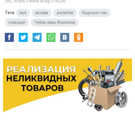
URL: https://www.vb.kg/376250
Теги:
вуз
,
ислам
,
религия
,
Кыргызстан
,
скандал
,
Чубак ажы Жалилов