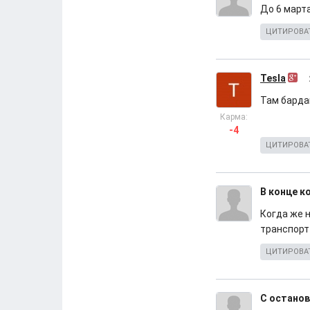
До 6 марта
ЦИТИРОВА
Tesla
Там барда
Карма:
-4
ЦИТИРОВА
В конце к
Когда же 
транспорт
ЦИТИРОВА
С останов