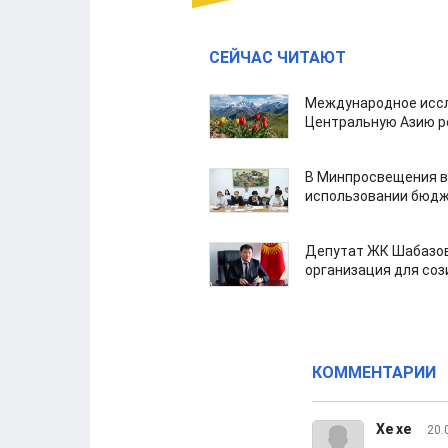
СЕЙЧАС ЧИТАЮТ
Международное иссл
Центральную Азию р
В Минпросвещения в
использовании бюдж
Депутат ЖК Шабазов
организация для со
КОММЕНТАРИИ
Хе хе
20.