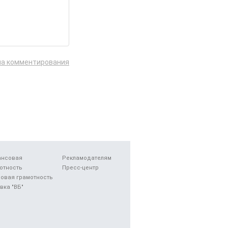
ла комментирования
ансовая
Рекламодателям
отность
Пресс-центр
овая грамотность
вка "ВБ"