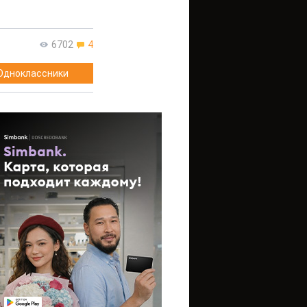
6702
4
Одноклассники