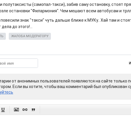
 и полутаксисты (самопал-такси), забив саму остановку, стоят п
озле остановки "Филармония". Чем мешают всем автобусам и трлле
 повесили знак "такси" чуть дальше ближе к МУКу.. Хай там и стоят к
дела до этого!...
ТЬ
ЖАЛОБА МОДЕРАТОРУ
арии от анонимных пользователей появляются на сайте только п
ором. Если вы хотите, чтобы ваш комментарий был опубликован ср
уйтесь



