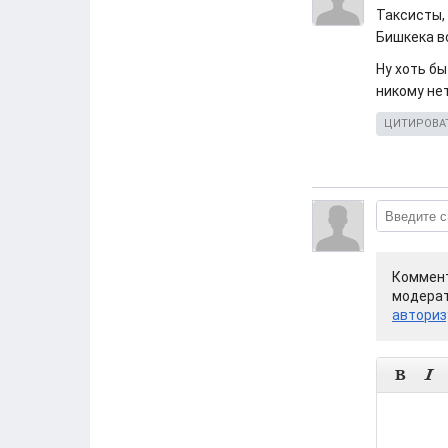
Таксисты,
Бишкека в
Ну хоть бы
никому нет 
ЦИТИРОВА
Коммент
модерат
авториз

