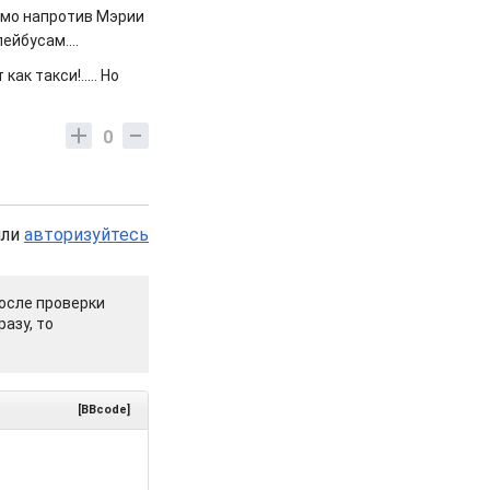
рямо напротив Мэрии
йбусам....
ак такси!..... Но
0
или
авторизуйтесь
осле проверки
азу, то
[BBcode]