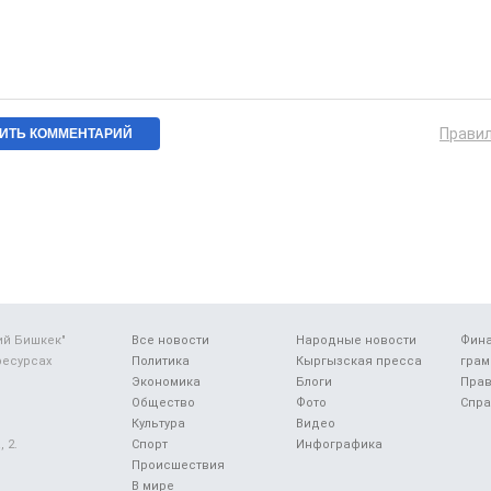
Прави
ий Бишкек"
Все новости
Народные новости
Фин
ресурсах
Политика
Кыргызская пресса
грам
Экономика
Блоги
Прав
Общество
Фото
Спра
Культура
Видео
 2.
Спорт
Инфографика
Происшествия
В мире