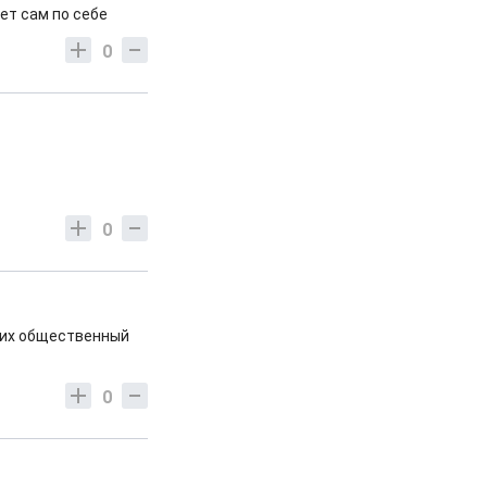
ет сам по себе
0
0
 них общественный
0