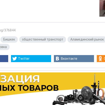
.kg/376844
,
Бишкек
,
общественный транспорт
,
Аламединский рынок
овка
Twitter
Вконтакте