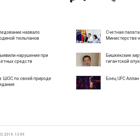
едование назвало
Счетная палата
одиной тюльпанов
Министерстве н
ыявили нарушения при
Бишкекские хир
етных средств
гигантской опу
: ШОС по своей природе
Боец UFC Аллан 
зидания
02.2019, 13:09