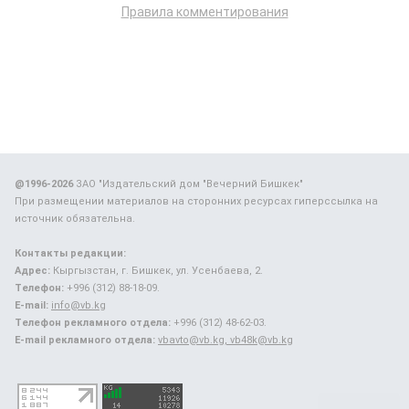
Правила комментирования
@1996-2026
ЗАО "Издательский дом "Вечерний Бишкек"
При размещении материалов на сторонних ресурсах гиперссылка на
источник обязательна.
Контакты редакции:
Адрес:
Кыргызстан, г. Бишкек, ул. Усенбаева, 2.
Телефон:
+996 (312) 88-18-09.
E-mail:
info@vb.kg
Телефон рекламного отдела:
+996 (312) 48-62-03.
E-mail рекламного отдела:
vbavto@vb.kg, vb48k@vb.kg