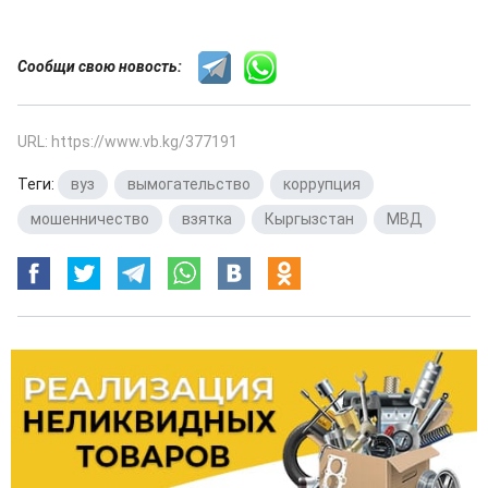
Сообщи свою новость:
URL: https://www.vb.kg/377191
Теги:
вуз
,
вымогательство
,
коррупция
,
мошенничество
,
взятка
,
Кыргызстан
,
МВД