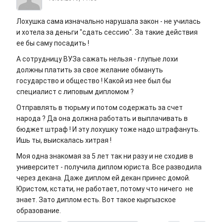
Лохушка сама изначально нарушала закон - не училась
и хотела за деньги "сдать сессию". За такие действия
ее бы саму посадить !
А сотрудницу ВУЗа сажать нельзя - глупые лохи
должны платить за свое желание обмануть
государство и общество ! Какой из нее был бы
специалист с липовым дипломом ?
Отправлять в тюрьму и потом содержать за счет
народа ? Да она должна работать и выплачивать в
бюджет штраф ! И эту лохушку тоже надо штрафануть.
Ишь ты, выискалась хитрая !
Моя одна знакомая за 5 лет так ни разу и не сходив в
университет - получила диплом юриста. Все разводила
через декана. Даже диплом ей декан принес домой.
Юристом, кстати, не работает, потому что ничего не
знает. Зато диплом есть. Вот такое кыргызское
образование.