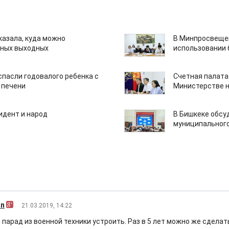
казала, куда можно
В Минпросвещен
нных выходных
использовании
спасли годовалого ребенка с
Счетная палата
 печени
Министерстве н
идент и народ
В Бишкеке обсу
муниципального
an
21.03.2019, 14:22
 парад из военной техники устроить. Раз в 5 лет можно же сделат