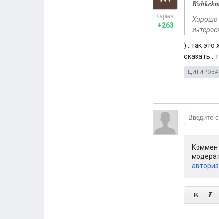
Bishkek
Карма:
Хорошо б
+263
интерес
)...так эт
сказать...
ЦИТИРОВА
Коммент
модерат
авториз

