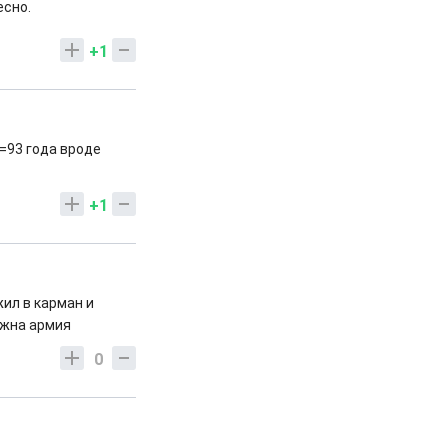
есно.
+1
=93 года вроде
+1
жил в карман и
ужна армия
0