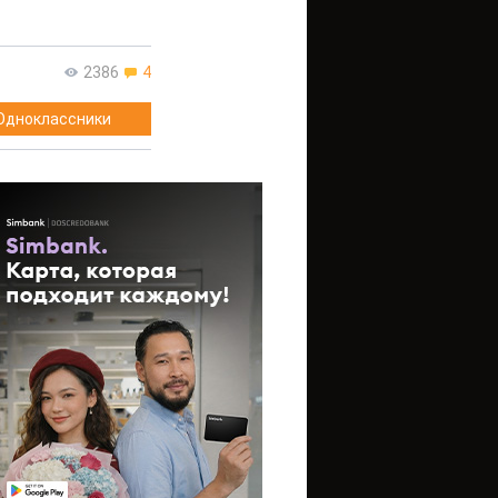
2386
4
Одноклассники