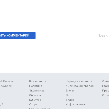
Прави
ий Бишкек"
Все новости
Народные новости
Фин
ресурсах
Политика
Кыргызская пресса
грам
Экономика
Блоги
Прав
Общество
Фото
Спра
Культура
Видео
 2.
Спорт
Инфографика