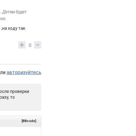
. Детям будет
сно.
 ,на ходу так
0
или
авторизуйтесь
осле проверки
азу, то
[BBcode]