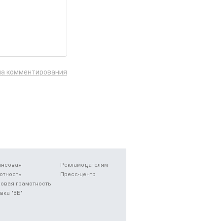
ла комментирования
ансовая
Рекламодателям
отность
Пресс-центр
овая грамотность
вка "ВБ"