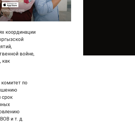
ях координации
Кыргызской
ятий,
твенной войне,
 как
 комитет по
учшению
 срок
чных
новлению
ОВ и т. д.