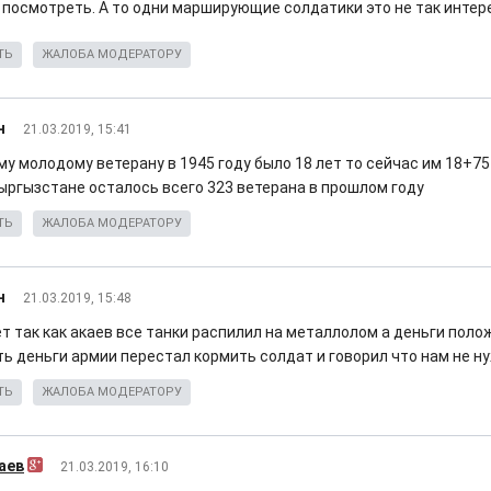
 посмотреть. А то одни марширующие солдатики это не так интер
ТЬ
ЖАЛОБА МОДЕРАТОРУ
н
21.03.2019, 15:41
му молодому ветерану в 1945 году было 18 лет то сейчас им 18+75
кыргызстане осталось всего 323 ветерана в прошлом году
ТЬ
ЖАЛОБА МОДЕРАТОРУ
н
21.03.2019, 15:48
т так как акаев все танки распилил на металлолом а деньги поло
ть деньги армии перестал кормить солдат и говорил что нам не н
ТЬ
ЖАЛОБА МОДЕРАТОРУ
аев
21.03.2019, 16:10