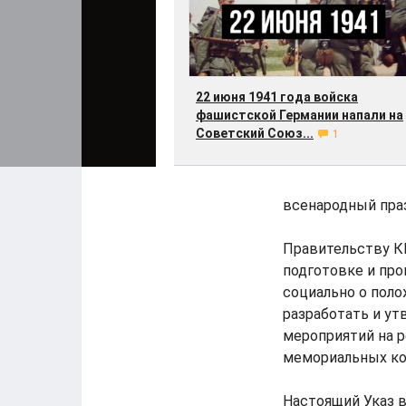
22 июня 1941 года войска
фашистской Германии напали на
Советский Союз...
1
всенародный пра
Правительству К
подготовке и пр
социально о поло
разработать и ут
мероприятий на 
мемориальных ком
Настоящий Указ в