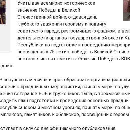
Учитывая всемирно-историческое
значение Победы в Великой
Отечественной войне, отдавая дань
глубокого уважения героизму и подвигу
советского народа, разгромившего фашизм, в цел
деятельности органов государственной власти 
Республики по подготовке и проведению меропри
посвященных 75-летию победы в Великой Отечес
постановляется отметить 75-летие Победы в ВОВ,
здник.
Р поручено в месячный срок образовать организационный
оведению праздничных мероприятий, принять меры по ул
жения ветеранов ВОВ и тружеников тыла, в трехмесячный
вердить план подготовки и проведения основных праздни
республиканском и местном уровнях, принять меры по об
плексов, памятников и обелисков, посвященных героям В
ступает в силу со дня официального опубликования.