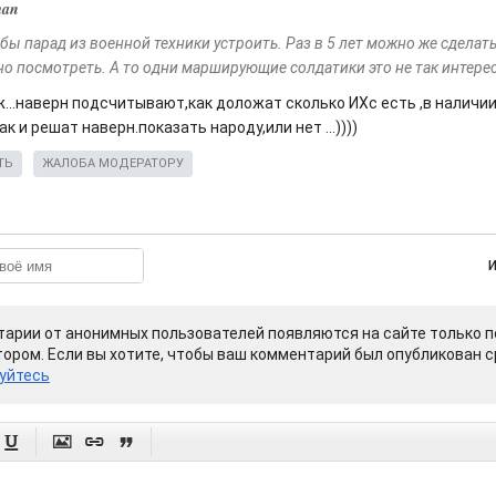
man
ы парад из военной техники устроить. Раз в 5 лет можно же сделать
но посмотреть. А то одни марширующие солдатики это не так интере
о ж...наверн подсчитывают,как доложат сколько ИХс есть ,в наличии
так и решат наверн.показать народу,или нет ...))))
ТЬ
ЖАЛОБА МОДЕРАТОРУ
арии от анонимных пользователей появляются на сайте только п
ором. Если вы хотите, чтобы ваш комментарий был опубликован ср
уйтесь



