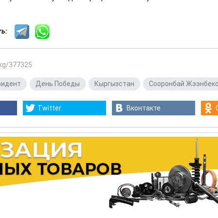
сть:
.kg/377325
зидент
,
День Победы
,
Кыргызстан
,
Сооронбай Жээнбек
Twitter
Вконтакте