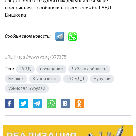
следственного судьи о их дальнейшей мере
пресечения, - сообщили в пресс-службе ГУВД
Бишкека.
Сообщи свою новость:
URL: https://www.vb.kg/377375
Теги:
ГУВД
,
похищение
,
Чуйская область
,
Бишкек
,
Кыргызстан
,
ГУОБДД
,
Бурулай
,
убийство Бурулай