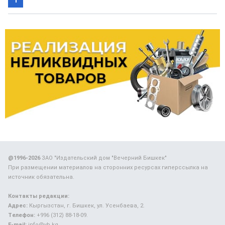
1
@1996-2026
ЗАО "Издательский дом "Вечерний Бишкек"
При размещении материалов на сторонних ресурсах гиперссылка на
источник обязательна.
Контакты редакции:
Адрес:
Кыргызстан, г. Бишкек, ул. Усенбаева, 2.
Телефон:
+996 (312) 88-18-09.
E-mail:
info@vb.kg