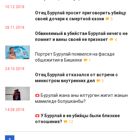
10.12.2018
Отец Бурулай просит приговорить убийцу
своей дочери к смертной казни
5
28.11.2018
Обвиняемый в убийстве Бурулай ничего не
помнит и вины своей не признает
4
23.11.2018
Портрет Бурулай появился на фасаде
общежития в Бишкеке
1
24.10.2018
Отец Бурулай отказался от встречи с
министром внутренних дел
5
15.08.2018
Бурулай жана аны өлтүргөн жигит жакын
мамиледе болушканбы?
14.08.2018
У Бурулай и ее убийцы были близкие
отношения?
12