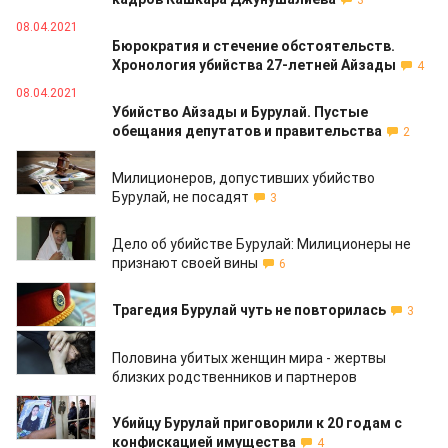
3
08.04.2021
Бюрократия и стечение обстоятельств.
Хронология убийства 27-летней Айзады
4
08.04.2021
Убийство Айзады и Бурулай. Пустые
обещания депутатов и правительства
2
10.04.2019
Милиционеров, допустивших убийство
Бурулай, не посадят
3
29.03.2019
Дело об убийстве Бурулай: Милиционеры не
признают своей вины
6
25.03.2019
Трагедия Бурулай чуть не повторилась
3
16.01.2019
Половина убитых женщин мира - жертвы
близких родственников и партнеров
11.12.2018
Убийцу Бурулай приговорили к 20 годам с
конфискацией имущества
4