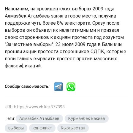
Напомним, на президентских выборах 2009 года
Алмазбек Атамбаев занял второе место, получив
поддержки чуть более 8% электората. Сразу после
выборов он объявил их нелегитимными и призвал
своих сторонников к акциям протеста под лозунгом
"За честные выборы". 23 июля 2009 года в Балыкчы
прошли акции протеста сторонников СДПК, которые
попытались выразить протест против массовых
фальсификаций.
Сообщи свою новость:
URL: https://www.vb.kg/377398
Теги:
Алмазбек Атамбаев
,
Курманбек Бакиев
,
выборы
,
конфликт
,
Кыргызстан
,