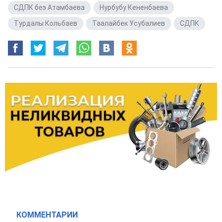
СДПК без Атамбаева
,
Нурбубу Кененбаева
,
Турдалы Кольбаев
,
Таалайбек Усубалиев
,
СДПК
КОММЕНТАРИИ