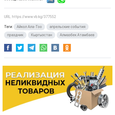
URL: https://www.vb.kg/377552
Теги:
Айкол Ала-Тоо
,
апрельские события
,
праздник
,
Кыргызстан
,
Алмазбек Атамбаев