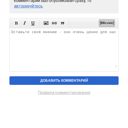
комментарий был опубликован сразу, то
авторизуйтесь






[BBcode]
Правила комментирования