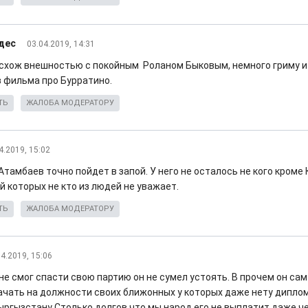
дес
03.04.2019, 14:31
схож внешностью с покойным Роланом Быковым, немного гриму и
з фильма про Бурратино.
ТЬ
ЖАЛОБА МОДЕРАТОРУ
4.2019, 15:02
Атамбаев точно пойдет в запой. У него не осталось не кого кроме
й которых не кто из людей не уважает.
ТЬ
ЖАЛОБА МОДЕРАТОРУ
04.2019, 15:06
е смог спасти свою партию он не сумел устоять. В прочем он сам
ачать на должности своих ближонных у которых даже нету дипло
ргызстану Столько долгов что мы народ его не выплатит даже чер