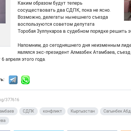
Каким образом будут теперь
сосуществовать два СДПК, пока не ясно.
Возможно, делегаты нынешнего съезда
воспользуются советом депутата
Торобая Зулпукароа в судебном порядке решить э
Напомним, до сегодняшнего дня неизменным ли
являлся экс-президент Алмазбек Атамбаев, съез
6 апреля этого года.
сть:
.kg/377616
тамбаев
,
СДПК
,
конфликт
,
Кыргызстан
,
Сагынбек Аб
ева