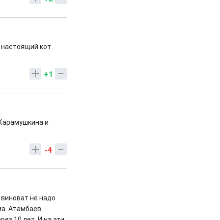
 настоящий кот
+1
 Карамушкина и
-4
 виноват не надо
ма. Атамбаев
ез 10 лет. И на эти