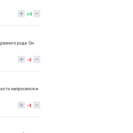
+4
разного рода. Он
-4
росто напросился и
-4