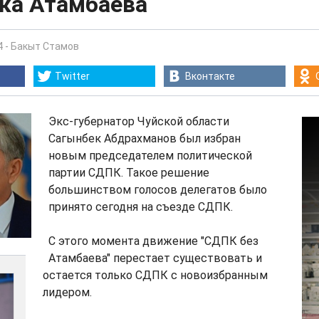
ка Атамбаева
4
-
Бакыт Стамов
Twitter
Вконтакте
Экс-губернатор Чуйской области
Сагынбек Абдрахманов был избран
новым председателем политической
партии СДПК. Такое решение
большинством голосов делегатов было
принято сегодня на съезде СДПК.
С этого момента движение "СДПК без
Атамбаева" перестает существовать и
остается только СДПК с новоизбранным
лидером.