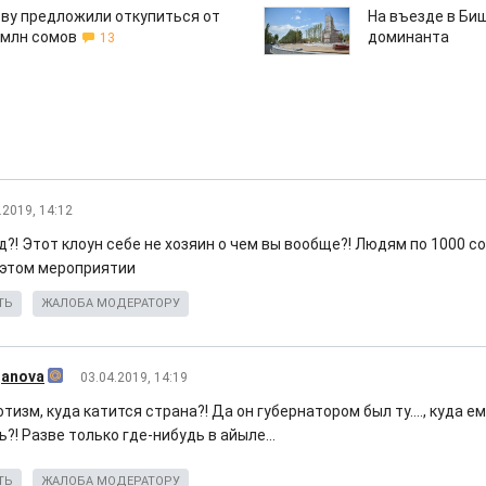
ву предложили откупиться от
На въезде в Би
 млн сомов
доминанта
13
.2019, 14:12
д?! Этот клоун себе не хозяин о чем вы вообще?! Людям по 1000 с
 этом мероприятии
ТЬ
ЖАЛОБА МОДЕРАТОРУ
janova
03.04.2019, 14:19
тизм, куда катится страна?! Да он губернатором был ту...., куда е
?! Разве только где-нибудь в айыле...
ТЬ
ЖАЛОБА МОДЕРАТОРУ