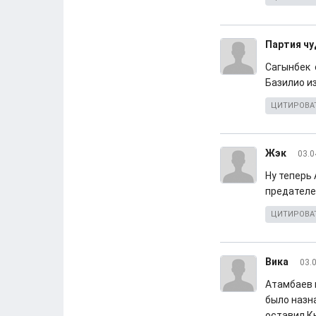
Партия чу
Сагынбек 
Базилио и
ЦИТИРОВА
Жэк
03.0
Ну теперь 
предателе
ЦИТИРОВА
Вика
03.
Атамбаев н
было назн
оставил Кы