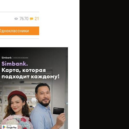
7670
21
Одноклассники