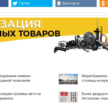
Twitter
Вконтакте
едование назвало
Мэрия Бишкека 
одиной тюльпанов
столицы на муз
скацию грузовых авто за
Более двадцати
еревозок
Антологию тюрк