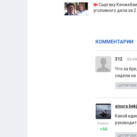
Сыргаку Кенжебае
уголовного дела за 2
КОММЕНТАРИИ
312
03.04
Что за бре
сидели на
ЦИТИРОВА
ainura bek
Какой идио
руководить
Карма:
+66
ЦИТИРОВА