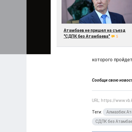
Атамбаев не пришел на съезд
"СДПК без Атамбаева"
5
которого пройдет 
Сообщи свою ново
URL: https://www.vb
Теги:
Алмазбек А
СДПК без Атамба