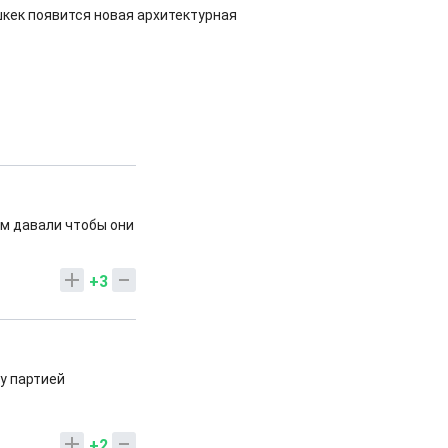
шкек появится новая архитектурная
ом давали чтобы они
+3
му партией
+2