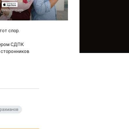
тот спор.
дером СДПК
д сторонников
драхманов
,