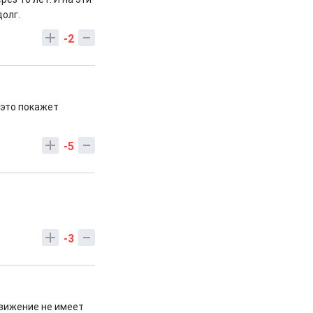
долг.
-2
 это покажет
-5
-3
движение не имеет