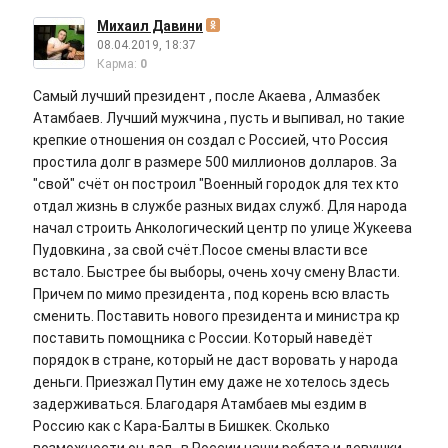
Михаил Давини
08.04.2019, 18:37
Карма:
0
Самый лучший президент , после Акаева , Алмазбек
Атамбаев. Лучший мужчина , пусть и выпивал, но такие
крепкие отношения он создал с Россией, что Россия
простила долг в размере 500 миллионов долларов. За
"свой" счёт он построил "Военный городок для тех кто
отдал жизнь в службе разных видах служб. Для народа
начал строить Анкологический центр по улице Жукеева
Пудовкина , за свой счёт.Посое смены власти все
встало. Быстрее бы выборы, очень хочу смену Власти.
Причем по мимо президента , под корень всю власть
сменить. Поставить нового президента и министра кр
поставить помощника с России. Который наведёт
порядок в стране, который не даст воровать у народа
деньги. Приезжал Путин ему даже не хотелось здесь
задерживаться. Благодаря Атамбаев мы ездим в
Россию как с Кара-Балты в Бишкек. Сколько
возможности он дал , в России наши ребята и девушки