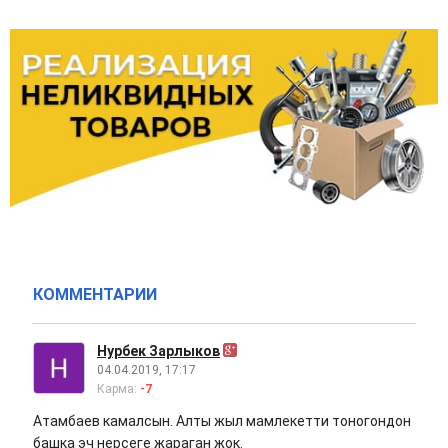
КОММЕНТАРИИ
Нурбек Зарлыков
04.04.2019, 17:17
Карма:
-7
Атамбаев камалсын. Алты жыл мамлекетти тоногондон
башка эч нерсеге жараган жок.