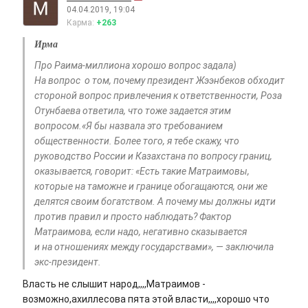
04.04.2019, 19:04
Карма:
+263
Ирма
Про Раима-миллиона хорошо вопрос задала)
На вопрос о том, почему президент Жээнбеков обходит
стороной вопрос привлечения к ответственности, Роза
Отунбаева ответила, что тоже задается этим
вопросом.«Я бы назвала это требованием
общественности. Более того, я тебе скажу, что
руководство России и Казахстана по вопросу границ,
оказывается, говорит: «Есть такие Матраимовы,
которые на таможне и границе обогащаются, они же
делятся своим богатством. А почему мы должны идти
против правил и просто наблюдать? Фактор
Матраимова, если надо, негативно сказывается
и на отношениях между государствами», — заключила
экс-президент.
Власть не слышит народ,,,,Матраимов -
возможно,ахиллесова пята этой власти,,,,хорошо что