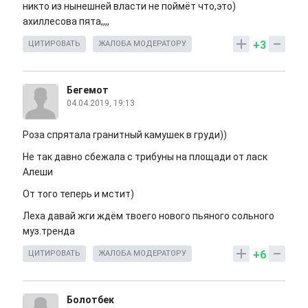
никто из нынешней власти не поймёт что,это)
ахиллесова пята,,,,
+3
ЦИТИРОВАТЬ
ЖАЛОБА МОДЕРАТОРУ
Бегемот
04.04.2019, 19:13
Роза спрятала гранитный камушек в груди))
Не так давно сбежала с трибуны на площади от ласк
Алеши
От того теперь и мстит)
Леха давай жги ждём твоего нового пьяного сольного
муз.тренда
+6
ЦИТИРОВАТЬ
ЖАЛОБА МОДЕРАТОРУ
Болотбек