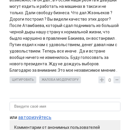
могут ездить и работать на машинах в такси и не
только. Дали свободу бизнеса. Что дал Жээньеков ?
Дороги построил ? Вы видели качество этих дорог?
После Атамбаева, который сдал поднимать из большой
черной дыры нашу страну к нормальной жизни, что
быдло нарушено в правление Бакиева, он востанрвил .
Путин ездил к нам с удовольствием, денег давал нам с
удовольствием. Теперь все иначе . Да и встране
вообще ничего не изменилось. Буду голосовать за
нового президента. Жду не дождусь выборов.
Благодарю за внимание.Это мое независимое мнение .
0
ЦИТИРОВАТЬ
ЖАЛОБА МОДЕРАТОРУ
или
авторизуйтесь
Комментарии от анонимных пользователей