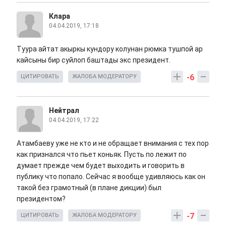
Клара
04.04.2019, 17:18
Туура айтат акыркы кундору колунан рюмка тушпой ар
кайсыны бир суйлоп баштады экс президент.
-6
ЦИТИРОВАТЬ
ЖАЛОБА МОДЕРАТОРУ
Нейтрал
04.04.2019, 17:22
Атамбаеву уже не кто и не обращает внимания с тех пор
как признался что пьет коньяк. Пусть по лежит по
думает прежде чем будет выходить и говорить в
публику что попало. Сейчас я вообще удивляюсь как он
такой без грамотный (в плане дикции) был
президентом?
-7
ЦИТИРОВАТЬ
ЖАЛОБА МОДЕРАТОРУ