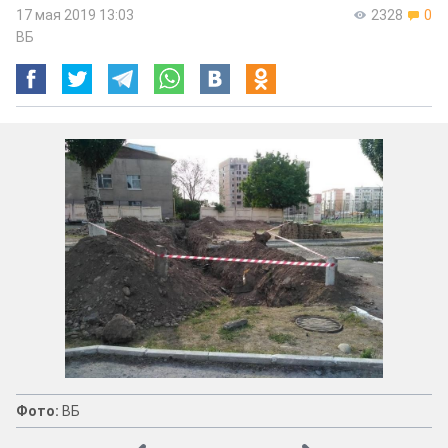
17 мая 2019 13:03
2328
0
ВБ
Фото:
ВБ