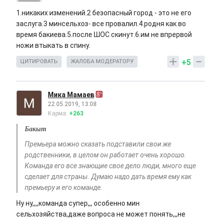
1.никаких изменений.2 безопасный город - это не его
заслуга.3 минсельхоз- все провалил.4.родня как во
время бакиева.5.после ШОС скинут.6.им не впрервой
ножи втыкать в спину.
+5
ЦИТИРОВАТЬ
ЖАЛОБА МОДЕРАТОРУ
Мика Мамаев
22.05.2019, 13:08
Карма:
+263
Бакыт
Премьера можно сказать подставили свои же
родственники, в целом он работает очень хорошо.
Команда его все знающие свое дело люди, много еще
сделает для страны. Думаю надо дать время ему как
премьеру и его команде.
Ну ну,,,,команда супер,,, особенно мин
сельхозяйства,даже вопроса не может понять,,,не