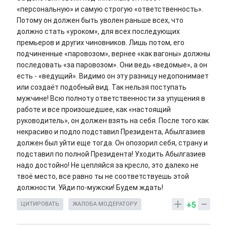
«персональную» и самую строгую «ответственность».
Потому он должен быть уволен раньше всех, что
должно стать «уроком», для всех последующих
премьеров и других чиновников. Лишь потом, его
подчиненные «паровозом», вернее «как вагоны» должны
последовать «за паровозом». Они ведь «ведомые», а он
есть - «ведущий». Видимо он эту разницу недопонимает
или создаёт подобный вид. Так нельзя поступать
мужчине! Всю полноту ответственности за упущения в
работе и все произошедшее, как «настоящий
руководитель», он должен взять на себя. После того как
некрасиво и подло подставил Президента, Абылгазиев
должен был уйти еще тогда. Он опозорил себя, страну и
подставил по полной Президента! Уходить Абылгазиев
надо достойно! Не цепляйся за кресло, это далеко не
твоё место, все равно ты не соответствуешь этой
должности. Уйди по-мужски! Будем ждать!
+5
ЦИТИРОВАТЬ
ЖАЛОБА МОДЕРАТОРУ