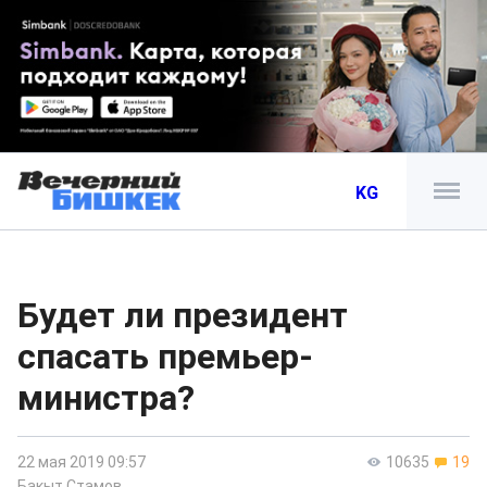
KG
Будет ли президент
спасать премьер-
министра?
22 мая 2019 09:57
10635
19
Бакыт Стамов