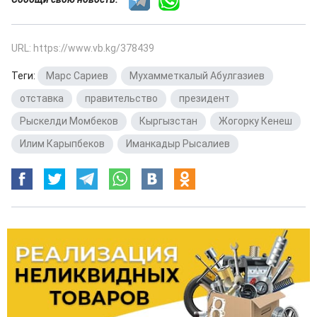
URL: https://www.vb.kg/378439
Теги:
Марс Сариев
,
Мухамметкалый Абулгазиев
,
отставка
,
правительство
,
президент
,
Рыскелди Момбеков
,
Кыргызстан
,
Жогорку Кенеш
,
Илим Карыпбеков
,
Иманкадыр Рысалиев