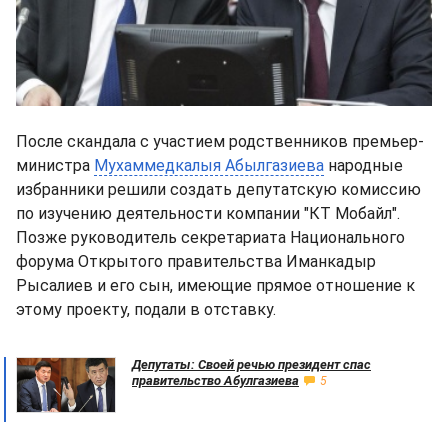
После скандала с участием родственников премьер-
министра
Мухаммедкалыя Абылгазиева
народные
избранники решили создать депутатскую комиссию
по изучению деятельности компании "КТ Мобайл".
Позже руководитель секретариата Национального
форума Открытого правительства Иманкадыр
Рысалиев и его сын, имеющие прямое отношение к
этому проекту, подали в отставку.
Депутаты: Своей речью президент спас
правительство Абулгазиева
5