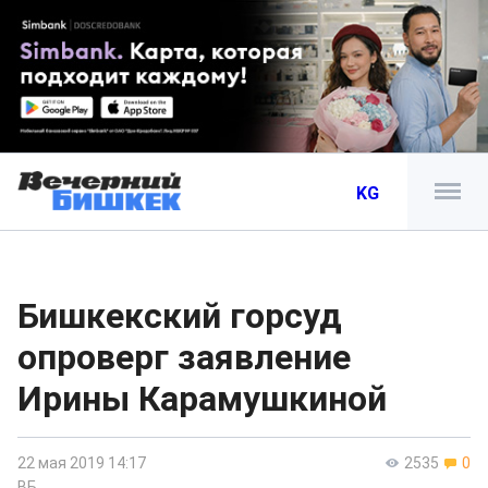
KG
Бишкекский горсуд
опроверг заявление
Ирины Карамушкиной
22 мая 2019 14:17
2535
0
ВБ