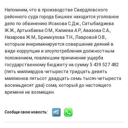
Напомним, что в производстве Свердловского
районного суда города Бишкек находится уголовное
дело по обвинению Исакова С.Дж., Сатыбалдиева
Ж.Ж., Артыкбаева О.М., Калиева А.Р., Авазова С.А.,
Назарова Ж.М., Бримкулова Т.Н., Лавровой О.В.,
которым инкриминируется совершение деяний в
виде коррупции и злоупотребления должностным
положением, повлекшим причинение ущерба
государственному бюджету на сумму 5 439 527 482
(пять миллиардов четыреста тридцать девять
миллионов пятьсот двадцать семь тысяч четыреста
восемьдесят два) сома, который до настоящего
времени не возмещен.
Сообщи свою новость: