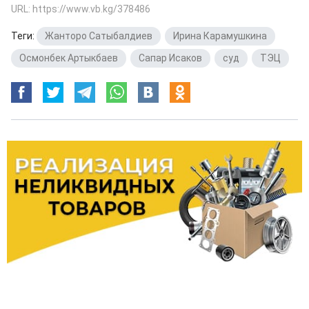
URL: https://www.vb.kg/378486
Теги:
Жанторо Сатыбалдиев
,
Ирина Карамушкина
,
Осмонбек Артыкбаев
,
Сапар Исаков
,
суд
,
ТЭЦ