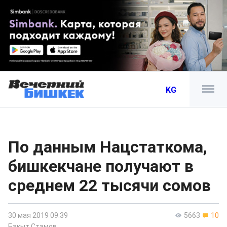
KG
По данным Нацстаткома,
бишкекчане получают в
среднем 22 тысячи сомов
30 мая 2019 09:39
5663
10
Бакыт Стамов