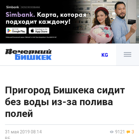
KG
Пригород Бишкека сидит
без воды из-за полива
полей
31 мая 2019 08:14
9121
3
ВБ