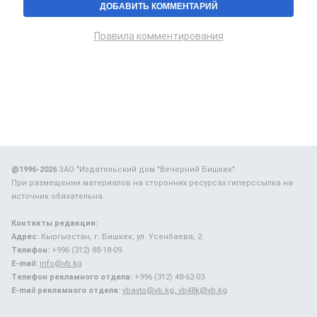
Правила комментирования
@1996-2026
ЗАО "Издательский дом "Вечерний Бишкек"
При размещении материалов на сторонних ресурсах гиперссылка на
источник обязательна.
Контакты редакции:
Адрес:
Кыргызстан, г. Бишкек, ул. Усенбаева, 2.
Телефон:
+996 (312) 88-18-09.
E-mail:
info@vb.kg
Телефон рекламного отдела:
+996 (312) 48-62-03.
E-mail рекламного отдела:
vbavto@vb.kg, vb48k@vb.kg