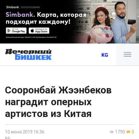
KG
Сооронбай Жээнбеков
наградит оперных
артистов из Китая
10 июня 2019 16:36
1790
0
ВБ