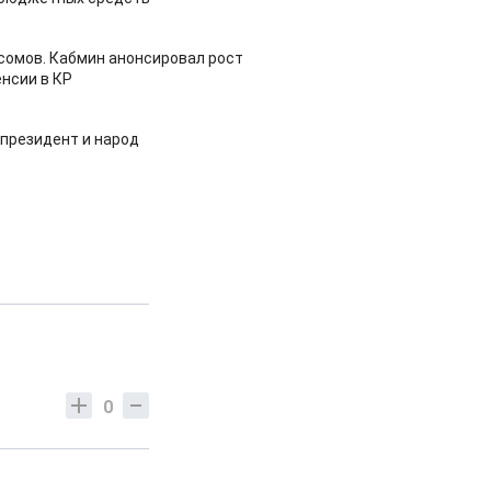
 сомов. Кабмин анонсировал рост
нсии в КР
 президент и народ
0