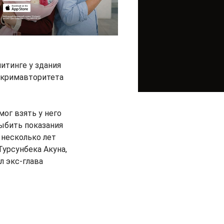
итинге у здания
 кримавторитета
мог взять у него
выбить показания
 несколько лет
Турсунбека Акуна,
ал экс-глава