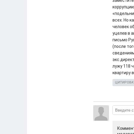
заместите
коррупции,
«подельни
всех. Но к
человек о
уцелев в 
письмо Ру
(после тог
сведениям
экс.директ
лужу 118 ч
квартиру
ЦИТИРОВА
Коммент