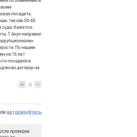
нина по обвинению в
 своим
рожая посадить
ым, так как 50-60
 суда. Кажется,
ти, Т.Акун направил
коррупционером»
спроста. По нашим
му на 16 лет
 что посадила в
подписан договор на
0
или
авторизуйтесь
осле проверки