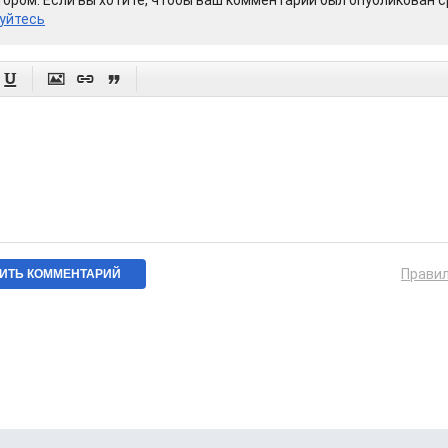
ором. Если вы хотите, чтобы ваш комментарий был опубликован ср
уйтесь




Прави