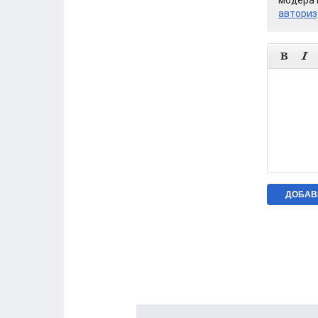
модерат
авториз

