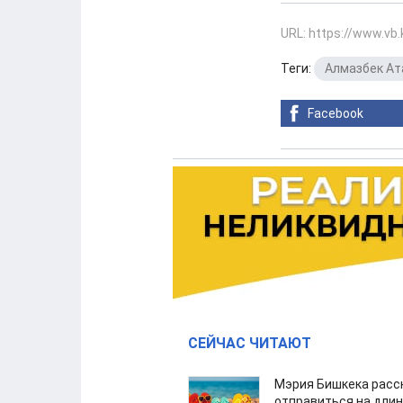
URL: https://www.vb
Теги:
Алмазбек А
Facebook
СЕЙЧАС ЧИТАЮТ
Мэрия Бишкека расс
отправиться на дли