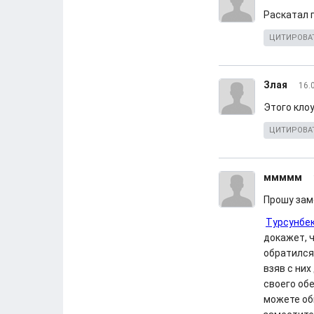
Раскатал г
ЦИТИРОВА
Злая
16.
Этого кло
ЦИТИРОВА
ммммм
Прошу заме
Турсунбек
докажет, ч
обратился
взяв с них
своего обе
можете обв