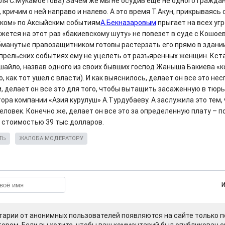
ля С.Мукамбетова) Зачем же мы не осудив ещё не одного гражда
 кричим о ней направо и налево. А это время Т.Акун, прикрываясь
ком» по Аксыйским событиям
А.Бекназаровым
прыгает на всех уг
ажется на этот раз «бакиевскому шуту» не повезет в суде с Кошоев
бманутые правозащитником готовы растерзать его прямо в здании
апрельских событиях ему не уцелеть от разъяренных женщин. Кста
шайло, назвав одного из своих бывших господ Жаныша Бакиева «
о, как тот ушел с власти). И как выяснилось, делает он все это не
, делает он все это для того, чтобы вытащить засаженную в тюрь
ора компании «Азия курулуш» А.Турдубаеву. А заслужила это тем,
еловек. Конечно же, делает он все это за определенную плату – 
 в стоимостью 39 тыс.долларов.
ТЬ
ЖАЛОБА МОДЕРАТОРУ
арии от анонимных пользователей появляются на сайте только п