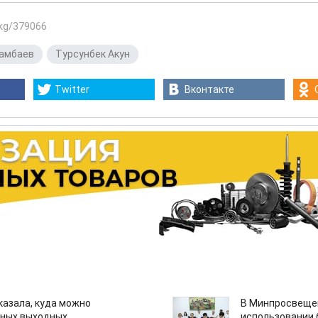
.kg/379066
тамбаев
,
Турсунбек Акун
Twitter
Вконтакте
казала, куда можно
В Минпросвещен
нных выходных
использовании