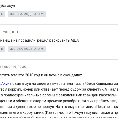
уба акун
ТЬ
ЖАЛОБА МОДЕРАТОРУ
06.2019, 01:13
уна еще не посадили, решил раскрутить АША.
ТЬ
ЖАЛОБА МОДЕРАТОРУ
17.06.2019, 09:35
тить что это 2010 год и он вечно в скандалах.
 Акун
подал в суд на своего заместителя Таалайбека Кошокова за
то я коррупционер или отвечает перед судом за клевету». А Таал
 в правоохранительные органы с заявлениями граждан касательно 
 деньги и обещав в скором времени разобраться с их проблемами,
щания и денег тоже не вернул. На что ему ответили, «Пока нет пр
инять его в коррупции». (Известно, что Т.Акун засудил также и 