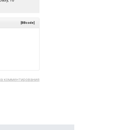
азу, то
[BBcode]
ла комментирования