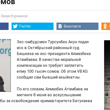
омов
-
Эркин Курманов
Twitter
Вконтакте
Экс-омбудсмен Турсунбек Акун подал
иск в Октябрьский районный суд
Бишкека на экс-президента Алмазбека
Атамбаева. В качестве моральной
компенсации он требует заплатить
епму 100 тысяч сомов. Об этом VB.KG
сообщил сам бывший акыйкатчы.
По его словам, Алмазбек Атамбаев на
митинге 8 июня во всеуслышание
кобы за освобождение кримавторитета Батукаева