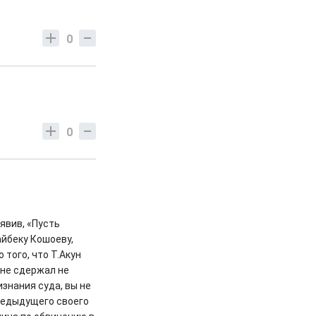
0
0
явив, «Пусть
айбеку Кошоеву,
того, что Т.Акун
 не сдержал не
изнания суда, вы не
предыдущего своего