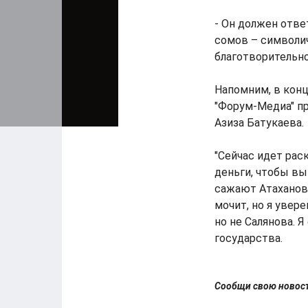
- Он должен ответ
сомов – символич
благотворительно
Напомним, в конц
"Форум-Медиа" п
Азиза Батукаева.
"Сейчас идет рас
деньги, чтобы вы
сажают Атаханова
мочит, но я увере
но не Салянова. Я
государства.
Сообщи свою ново