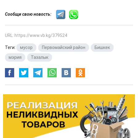
Сообщи свою новость:
URL: https://www.vb.kg/379524
Теги:
мусор
,
Первомайский район
,
Бишкек
,
мэрия
,
Тазалык