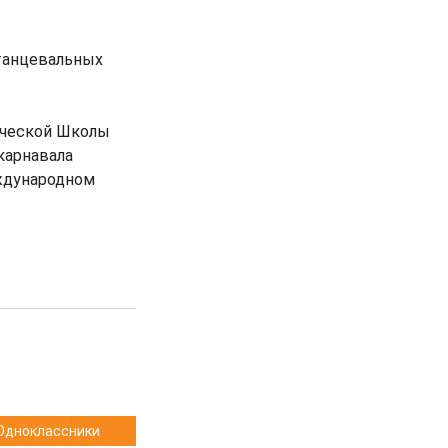
 танцевальных
рческой Школы
карнавала
еждународном
Одноклассники