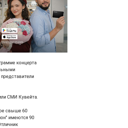
ограмме концерта
льными
и представители
или СМИ Кувейта.
аре свыше 60
пон" имеются 90
Отличник