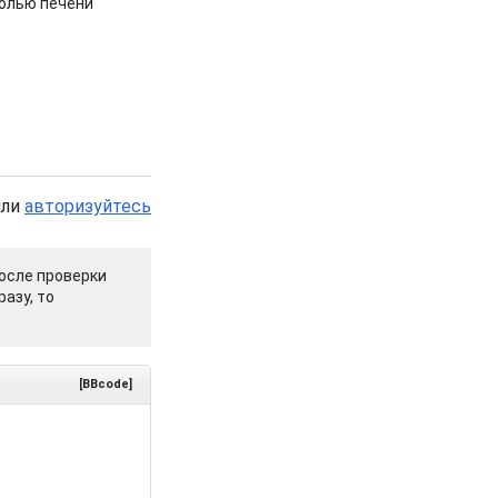
холью печени
или
авторизуйтесь
осле проверки
азу, то
[BBcode]