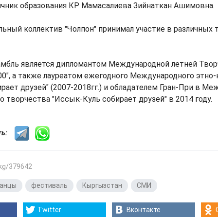
ичник образования КР Мамасалиева Зийнаткан Ашимовна.
ьный коллектив "Чолпон" принимал участие в различных
самбль является дипломантом Международной летней Тво
00", а также лауреатом ежегодного Международного этно-
рает друзей" (2007-2018гг.) и обладателем Гран-При в М
о творчества "Иссык-Куль собирает друзей" в 2014 году.
сть:
.kg/379642
анцы
,
фестиваль
,
Кыргызстан
,
СМИ
Twitter
Вконтакте