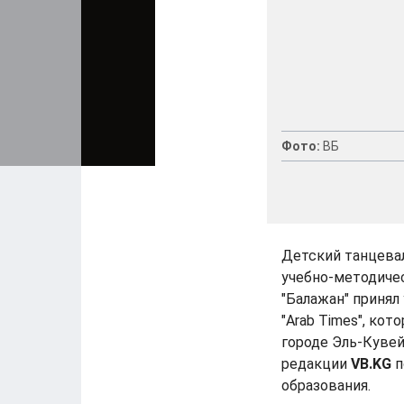
Фото:
ВБ
Детский танцева
учебно-методиче
"Балажан" приня
"Arab Times", кот
городе Эль-Кувей
редакции
VB.KG
п
образования.