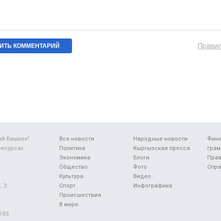
Прави
ий Бишкек"
Все новости
Народные новости
Фин
ресурсах
Политика
Кыргызская пресса
грам
Экономика
Блоги
Прав
Общество
Фото
Спра
Культура
Видео
 2.
Спорт
Инфографика
Происшествия
В мире
-03.