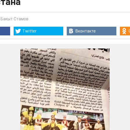
тана
-
Бакыт Стамов
Twitter
Вконтакте