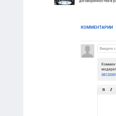
договоренностей в 
КОММЕНТАРИИ
Коммент
модерат
авториз

