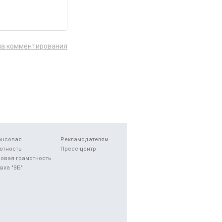
ла комментирования
ансовая
Рекламодателям
отность
Пресс-центр
овая грамотность
вка "ВБ"