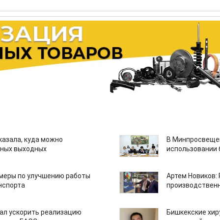
казала, куда можно
В Минпросвещен
нных выходных
использовании
 меры по улучшению работы
Артем Новиков:
нспорта
производствен
ал ускорить реализацию
Бишкекские хир