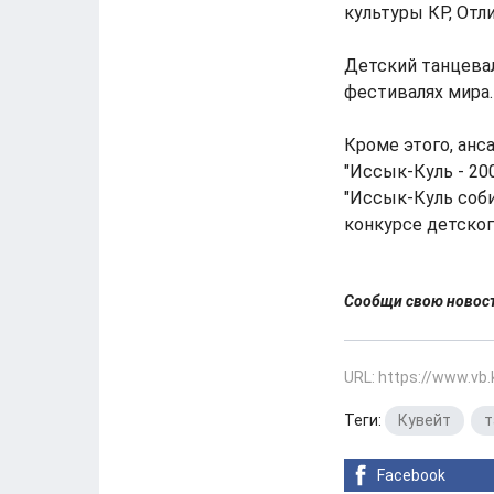
культуры КР, Отл
Детский танцевал
фестивалях мира.
Кроме этого, ан
"Иссык-Куль - 20
"Иссык-Куль соби
конкурсе детског
Сообщи свою ново
URL: https://www.vb
Теги:
Кувейт
,
т
Facebook