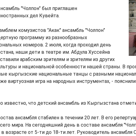
ансамбль "Чолпон" был приглашен
ностранных дел Кувейта.
амблем комузистов "Акак" ансамбль "Чолпон"
цертную программу из разнообразных
нальных номеров. 2 июля, когда проходил день
тана, наши дети в театре им. Абдула Хуссейна
ставили арабским зрителям и зрителям из других
ультуры и национальной особенности нашей страны. В пр
ные кыргызские национальные танцы с разными национа
же виртуозная игра на народных инструментах, - пояснил
ло известно, что детский ансамбль из Кыргызстана отмет
состав ансамбля стабилен в течении 20 лет. В его реперту
сего мира. На сегодняшний день в составе ансамбля "Чол
 в возрасте от 5-ти до 18-ти лет. Руководитель ансамбля 