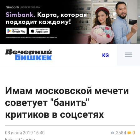
KG
Имам московской мечети
советует "банить"
критиков в соцсетях
08 июля 2019 16:40
3584
0
Бакыт Стамов