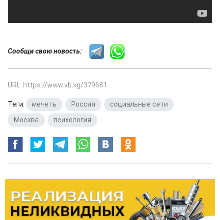
Сообщи свою новость:
URL: https://www.vb.kg/379681
Теги:
мечеть
,
Россия
,
социальные сети
,
Москва
,
психология