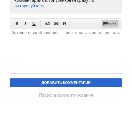
комментарий был опубликован сразу, то
авторизуйтесь






[BBcode]
Правила комментирования