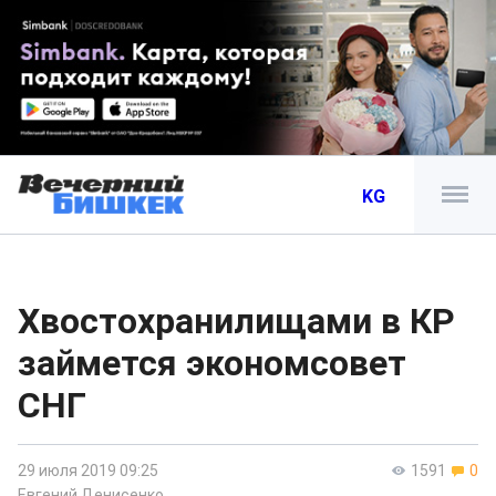
KG
Хвостохранилищами в КР
займется экономсовет
СНГ
29 июля 2019 09:25
1591
0
Евгений Денисенко